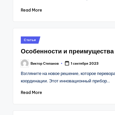
Read More
Posted
Статьи
in
Особенности и преимущества
Виктор Степанов
1 сентября 2023
Posted
by
Взгляните на новое решение, которое перевор
координации. Этот инновационный прибор…
Read More