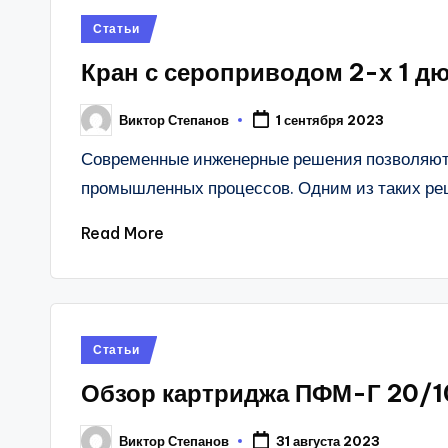
Posted
Статьи
in
Кран с сероприводом 2-х 1 д
Виктор Степанов
1 сентября 2023
Posted
by
Современные инженерные решения позволяют
промышленных процессов. Одним из таких р
Read More
Posted
Статьи
in
Обзор картриджа ПФМ-Г 20/1
Виктор Степанов
31 августа 2023
Posted