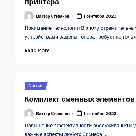
принтера
Виктор Степанов
1 сентября 2023
Posted
by
Понимание технологии В эпоху стремительных
устройствами замены тонера требует не толь
Read More
Posted
Статьи
in
Комплект сменных элементов 
Виктор Степанов
1 сентября 2023
Posted
by
Повышение эффективности обслуживания и ум
важные аспекты любого бизнеса,…