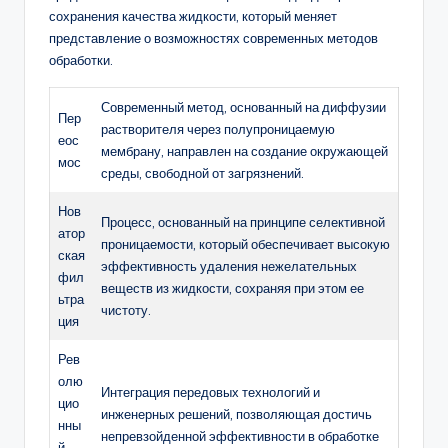
сохранения качества жидкости, который меняет
представление о возможностях современных методов
обработки.
Современный метод, основанный на диффузии
Пер
растворителя через полупроницаемую
еос
мембрану, направлен на создание окружающей
мос
среды, свободной от загрязнений.
Нов
Процесс, основанный на принципе селективной
атор
проницаемости, который обеспечивает высокую
ская
эффективность удаления нежелательных
фил
веществ из жидкости, сохраняя при этом ее
ьтра
чистоту.
ция
Рев
олю
Интеграция передовых технологий и
цио
инженерных решений, позволяющая достичь
нны
непревзойденной эффективности в обработке
й