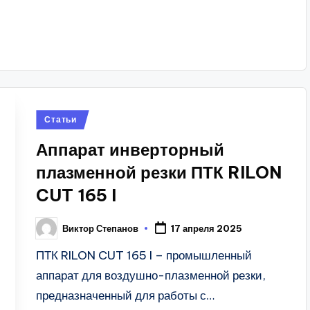
Posted
Статьи
in
Аппарат инверторный
плазменной резки ПТК RILON
CUT 165 I
Виктор Степанов
17 апреля 2025
Posted
by
ПТК RILON CUT 165 I – промышленный
аппарат для воздушно-плазменной резки,
предназначенный для работы с…