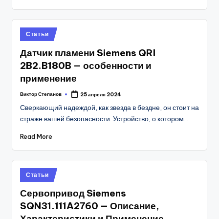
Posted
Статьи
in
Датчик пламени Siemens QRI
2B2.B180B — особенности и
применение
Виктор Степанов
25 апреля 2024
Posted
by
Сверкающий надеждой, как звезда в бездне, он стоит на
страже вашей безопасности. Устройство, о котором…
Read More
Posted
Статьи
in
Сервопривод Siemens
SQN31.111A2760 — Описание,
Характеристики и Применение