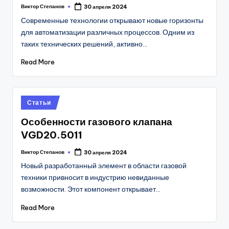
Виктор Степанов
30 апреля 2024
Posted
by
Современные технологии открывают новые горизонты
для автоматизации различных процессов. Одним из
таких технических решений, активно…
Read More
Posted
Статьи
in
Особенности газового клапана
VGD20.5011
Виктор Степанов
30 апреля 2024
Posted
by
Новый разработанный элемент в области газовой
техники привносит в индустрию невиданные
возможности. Этот компонент открывает…
Read More