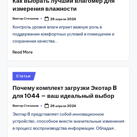
Как выбрать лучший влагомер для
измерения влажности
Виктор Степанов
26 апреля 2024
Posted
by
Контроль уровня влаги играет важную роль в
поддержании комфортных условий в помещении и
сохранении качества…
Read More
Posted
Статьи
in
Почему комплект загрузки Экотар B
для 1044 — ваш идеальный выбор
Виктор Степанов
26 апреля 2024
Posted
by
Экотар B представляет собой инновационное
устройство, способное внести значительные изменения
в процесс воспроизводства информации. Обладая…