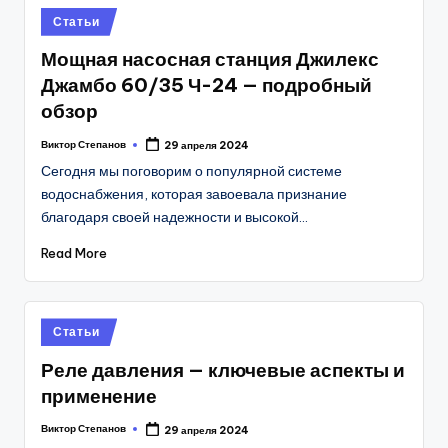
Posted
Статьи
in
Мощная насосная станция Джилекс
Джамбо 60/35 Ч-24 — подробный
обзор
Виктор Степанов
29 апреля 2024
Posted
by
Сегодня мы поговорим о популярной системе
водоснабжения, которая завоевала признание
благодаря своей надежности и высокой…
Read More
Posted
Статьи
in
Реле давления — ключевые аспекты и
применение
Виктор Степанов
29 апреля 2024
Posted
by