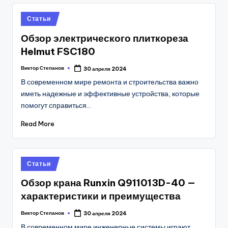
Posted
Статьи
in
Обзор электрического плиткореза
Helmut FSC180
Виктор Степанов
30 апреля 2024
Posted
by
В современном мире ремонта и строительства важно
иметь надежные и эффективные устройства, которые
помогут справиться…
Read More
Posted
Статьи
in
Обзор крана Runxin Q911013D-40 —
характеристики и преимущества
Виктор Степанов
30 апреля 2024
Posted
by
В современном мире инженерные системы играют