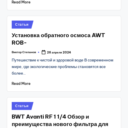
Read More
Posted
Статьи
in
Установка обратного осмоса AWT
ROB-
Виктор Степанов
26 апреля 2024
Posted
by
Путешествие к чистой и здоровой воде В современном
мире, где экологические проблемы становятся все
более…
Read More
Posted
Статьи
in
BWT Avanti RF 1 1/4 Обзор и
преимущества нового фильтра для