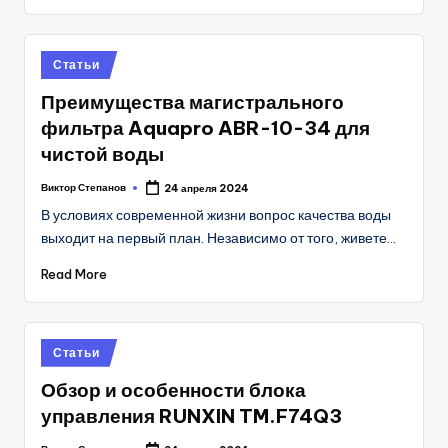
Posted
Статьи
in
Преимущества магистрального
фильтра Aquapro ABR-10-34 для
чистой воды
Виктор Степанов
24 апреля 2024
Posted
by
В условиях современной жизни вопрос качества воды
выходит на первый план. Независимо от того, живете…
Read More
Posted
Статьи
in
Обзор и особенности блока
управления RUNXIN TM.F74Q3