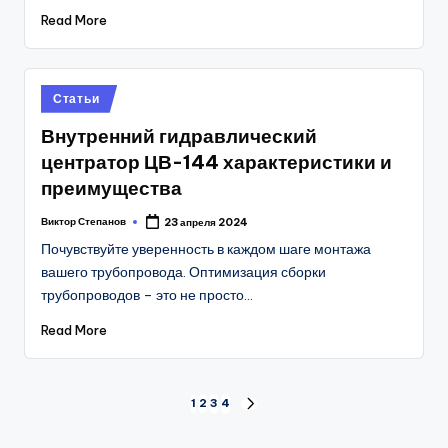
Read More
Posted
Статьи
in
Внутренний гидравлический
центратор ЦВ-144 характеристики и
преимущества
Виктор Степанов
23 апреля 2024
Posted
by
Почувствуйте уверенность в каждом шаге монтажа
вашего трубопровода. Оптимизация сборки
трубопроводов – это не просто…
Read More
Пагинация
1
2
3
4
NEXT
PAGE