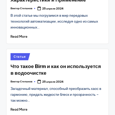
Виктор Степанов
25 апреля 2024
Posted
by
В этой статье мы погрузимся в мир передовых
технологий автоматизации, исследуя одно из самых
инновационных…
Read More
Posted
Статьи
in
Что такое Birm и как он используется
в водоочистке
Виктор Степанов
25 апреля 2024
Posted
by
Загадочный материал, способный преобразить хаос в
гармонию, придать жидкости блеск и прозрачность –
так можно…
Read More