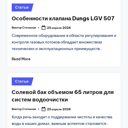
Posted
Статьи
in
Особенности клапана Dungs LGV 507
Виктор Степанов
23 апреля 2024
Posted
by
Современное оборудование в области регулирования и
контроля газовых потоков обладает множеством
технических и эксплуатационных преимуществ.…
Read More
Posted
Статьи
in
Солевой бак объемом 65 литров для
систем водоочистки
Виктор Степанов
23 апреля 2024
Posted
by
Когда речь заходит о поддержании чистоты и качества
воды в наших домах, важным аспектом становится…