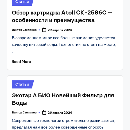
Posted
Статьи
in
Обзор картриджа Atoll CK-2586C —
особенности и преимущества
Виктор Степанов
29 апреля 2024
Posted
by
В современном мире все больше внимания уделяется
качеству питьевой воды. Технологии не стоят на месте,
…
Read More
Posted
Статьи
in
Экотар А БИО Новейший Фильтр для
Воды
Виктор Степанов
26 апреля 2024
Posted
by
Современные технологии стремительно развиваются,
предлагая нам все более совершенные способы