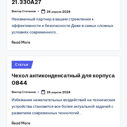
21.330A27
Виктор Степанов
24 апреля 2024
Posted
by
Неизменный партнер в вашем стремлении к
эффективности и безопасности Даже в самых сложных
условиях современного…
Read More
Posted
Статьи
in
Чехол антиконденсатный для корпуса
0844
Виктор Степанов
24 апреля 2024
Posted
by
Избежание нежелательных воздействий на технические
устройства становится все более актуальной задачей с
развитием современных технологий.…
Read More