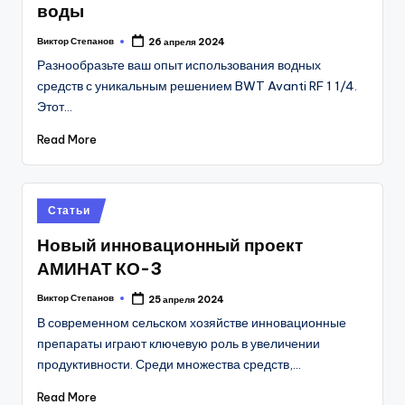
воды
Виктор Степанов
26 апреля 2024
Posted
by
Разнообразьте ваш опыт использования водных
средств с уникальным решением BWT Avanti RF 1 1/4.
Этот…
Read More
Posted
Статьи
in
Новый инновационный проект
АМИНАТ КО-3
Виктор Степанов
25 апреля 2024
Posted
by
В современном сельском хозяйстве инновационные
препараты играют ключевую роль в увеличении
продуктивности. Среди множества средств,…
Read More