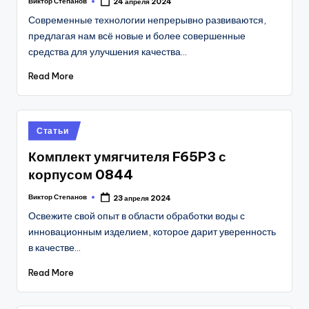
Виктор Степанов
24 апреля 2024
Posted
by
Современные технологии непрерывно развиваются,
предлагая нам всё новые и более совершенные
средства для улучшения качества…
Read More
Posted
Статьи
in
Комплект умягчителя F65P3 с
корпусом 0844
Виктор Степанов
23 апреля 2024
Posted
by
Освежите свой опыт в области обработки воды с
инновационным изделием, которое дарит уверенность
в качестве…
Read More