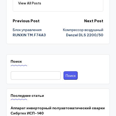
View All Posts
Post
Previous Post
Next Post
Блок управления
Компрессор воздушный
navigation
RUNXIN TM.F74A3
Denzel DLS 2200/50
Поиск
Поиск
Последние статьи
Аппарат инверторный полуавтоматический сварки
Сибртех ИСП-140