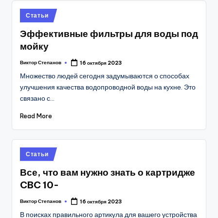
Posted
Статьи
in
Эффективные фильтры для воды под
мойку
Виктор Степанов
16 октября 2023
Posted
by
Множество людей сегодня задумываются о способах
улучшения качества водопроводной воды на кухне. Это
связано с…
Read More
Posted
Статьи
in
Все, что вам нужно знать о картридже
CBC 10-
Виктор Степанов
16 октября 2023
Posted
by
В поисках правильного артикула для вашего устройства