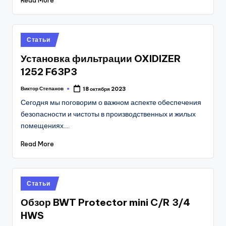
Posted
Статьи
in
Установка фильтрации OXIDIZER
1252 F63P3
Виктор Степанов
18 октября 2023
Posted
by
Сегодня мы поговорим о важном аспекте обеспечения
безопасности и чистоты в производственных и жилых
помещениях.…
Read More
Posted
Статьи
in
Обзор BWT Protector mini C/R 3/4
HWS