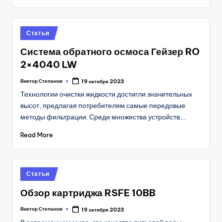
Posted
Статьи
in
Система обратного осмоса Гейзер RO
2×4040 LW
Виктор Степанов
19 октября 2023
Posted
by
Технологии очистки жидкости достигли значительных
высот, предлагая потребителям самые передовые
методы фильтрации. Среди множества устройств,…
Read More
Posted
Статьи
in
Обзор картриджа RSFE 10BB
Виктор Степанов
19 октября 2023
Posted
by