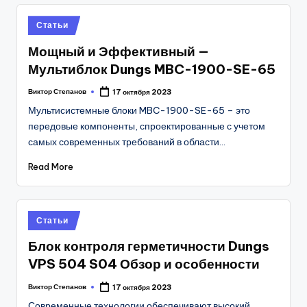
Posted
Статьи
in
Мощный и Эффективный —
Мультиблок Dungs MBC-1900-SE-65
Виктор Степанов
17 октября 2023
Posted
by
Мультисистемные блоки MBC-1900-SE-65 – это
передовые компоненты, спроектированные с учетом
самых современных требований в области…
Read More
Posted
Статьи
in
Блок контроля герметичности Dungs
VPS 504 S04 Обзор и особенности
Виктор Степанов
17 октября 2023
Posted
by
Современные технологии обеспечивают высокий