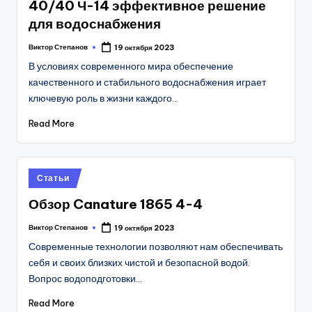
40/40 Ч-14 эффективное решение
для водоснабжения
Виктор Степанов
19 октября 2023
Posted
by
В условиях современного мира обеспечение
качественного и стабильного водоснабжения играет
ключевую роль в жизни каждого…
Read More
Posted
Статьи
in
Обзор Canature 1865 4-4
Виктор Степанов
19 октября 2023
Posted
by
Современные технологии позволяют нам обеспечивать
себя и своих близких чистой и безопасной водой.
Вопрос водоподготовки…
Read More