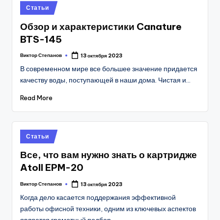
Posted
Статьи
in
Обзор и характеристики Canature
BTS-145
Виктор Степанов
13 октября 2023
Posted
by
В современном мире все большее значение придается
качеству воды, поступающей в наши дома. Чистая и…
Read More
Posted
Статьи
in
Все, что вам нужно знать о картридже
Atoll EPM-20
Виктор Степанов
13 октября 2023
Posted
by
Когда дело касается поддержания эффективной
работы офисной техники, одним из ключевых аспектов
является грамотный подбор…