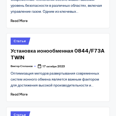
уровень безопасности в различных областях, включая
управление газом. Одним из ключевых…
Read More
Posted
Статьи
in
Установка ионообменная 0844/F73A
TWIN
Виктор Степанов
17 октября 2023
Posted
by
Оптимизация методов развертывания современных
систем ионного обмена является важным фактором
для достижения высокой производительности и…
Read More
Posted
Статьи