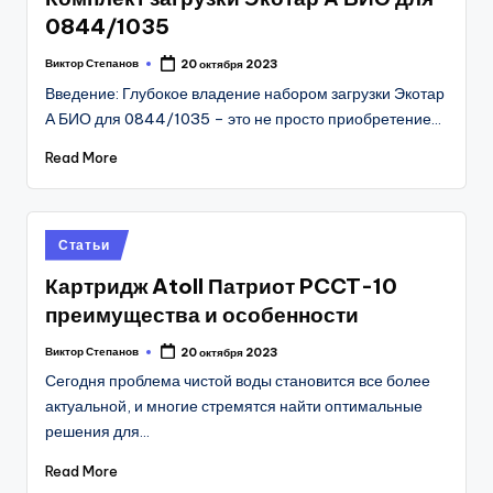
0844/1035
Виктор Степанов
20 октября 2023
Posted
by
Введение: Глубокое владение набором загрузки Экотар
А БИО для 0844/1035 – это не просто приобретение…
Read More
Posted
Статьи
in
Картридж Atoll Патриот PCCT-10
преимущества и особенности
Виктор Степанов
20 октября 2023
Posted
by
Сегодня проблема чистой воды становится все более
актуальной, и многие стремятся найти оптимальные
решения для…
Read More