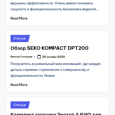
вершины эффективности. Очень важно понимать
сущность и функциональность механизма ведения,…
Read More
Posted
Статьи
in
Обзор SEKO KOMPACT DPT200
Виктор Степанов
20 октября 2023
Posted
by
Погрузитесь в уникальный мир инноваций, где каждая
деталь отражает стремление к совершенству и
функциональности. Новая…
Read More
Posted
Статьи
in
Комплект загрузки Экотар А БИО для