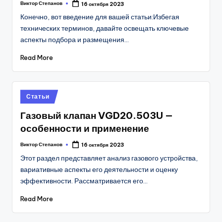
Виктор Степанов
16 октября 2023
Posted
by
Конечно, вот введение для вашей статьи:Избегая
технических терминов, давайте освещать ключевые
аспекты подбора и размещения…
Read More
Posted
Статьи
in
Газовый клапан VGD20.503U —
особенности и применение
Виктор Степанов
16 октября 2023
Posted
by
Этот раздел представляет анализ газового устройства,
вариативные аспекты его деятельности и оценку
эффективности. Рассматривается его…
Read More