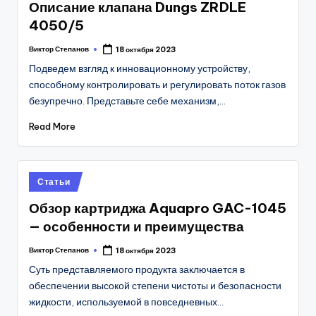
Описание клапана Dungs ZRDLE
4050/5
Виктор Степанов
18 октября 2023
Posted
by
Подведем взгляд к инновационному устройству,
способному контролировать и регулировать поток газов
безупречно. Представьте себе механизм,…
Read More
Posted
Статьи
in
Обзор картриджа Aquapro GAC-1045
— особенности и преимущества
Виктор Степанов
18 октября 2023
Posted
by
Суть представляемого продукта заключается в
обеспечении высокой степени чистоты и безопасности
жидкости, используемой в повседневных…