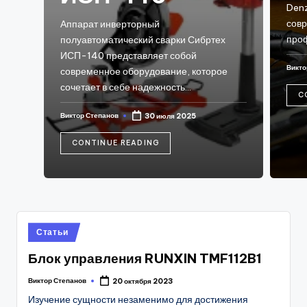
Denz
сов
Аппарат инверторный
про
полуавтоматический сварки Сибртех
ИСП-140 представляет собой
Викто
современное оборудование, которое
Post
by
сочетает в себе надежность…
C
Виктор Степанов
30 июля 2025
Posted
by
CONTINUE READING
Posted
Статьи
in
Блок управления RUNXIN TMF112B1
Виктор Степанов
20 октября 2023
Posted
by
Изучение сущности незаменимо для достижения