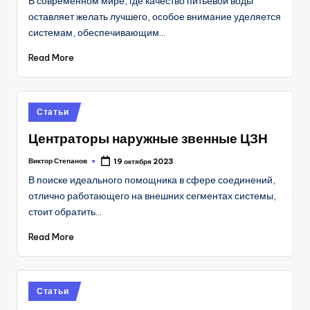
В современном мире, где качество питьевой воды
оставляет желать лучшего, особое внимание уделяется
системам, обеспечивающим…
Read More
Posted
Статьи
in
Центраторы наружные звенные ЦЗН
Виктор Степанов
19 октября 2023
Posted
by
В поиске идеального помощника в сфере соединений,
отлично работающего на внешних сегментах системы,
стоит обратить…
Read More
Posted
Статьи
in