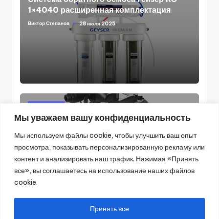
1×4040 расширенная комплектация
Виктор Степанов
28 июля 2025
Posted
by
Posted
Статьи
Мы уважаем вашу конфиденциальность
in
Поверхностный насос-автомат Aquario
Мы используем файлы cookie, чтобы улучшить ваш опыт
AJC-101-FC
просмотра, показывать персонализированную рекламу или
Виктор Степанов
25 июля 2025
Posted
контент и анализировать наш трафик. Нажимая «Принять
by
все», вы соглашаетесь на использование наших файлов
cookie.
Принять все