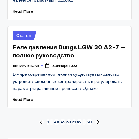
Read More
Posted
Статьи
in
Реле давления Dungs LGW 30 A2-7 —
полное руководство
Виктор Степанов
13 октября 2023
Posted
by
В мире современной техники существует множество
устройств, способных контролировать и регулировать
параметры различных процессов. Однако…
Read More
Пагинация
1
…
48
49
50
51
52
…
60
PREVIOUS
NEXT
PAGE
PAGE
записей