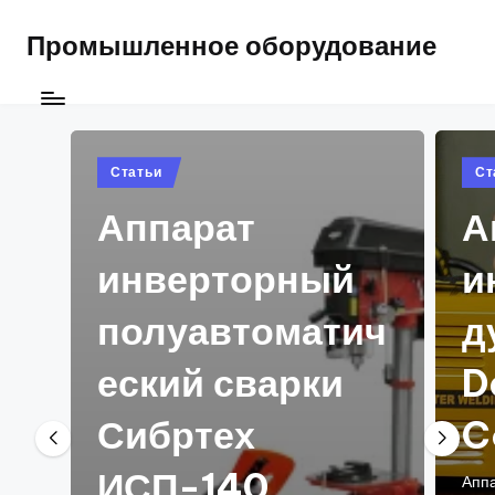
Промышленное оборудование
Posted
Pos
Статьи
Ст
in
in
Аппарат
А
инверторный
и
полуавтоматич
д
еский сварки
D
Сибртех
C
ИСП-140
Аппа