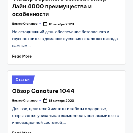
Лайн 4000 преимущества и
особенности
Виктор Степанов
18 октября 2023
Posted
by
На сегодняшний день обеспечение безопасного и
вкусного питья в домашних условиях стало как никогда
важным.…
Read More
Posted
Статьи
in
Обзор Canature 1044
Виктор Степанов
18 октября 2023
Posted
by
Для вас, ценителей чистоты и заботы о здоровье,
открывается уникальная возможность познакомиться с
инновационной системой,…
Read More