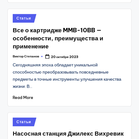
Posted
Статьи
in
Все о картридже MMB-10BB —
особенности, преимущества и
применение
Виктор Степанов
20 октября 2023
Posted
by
Сегодняшняя эпоха обладает уникальной
способностью преобразовывать повседневные
предметы в точные инструменты улучшения качества
жизни. В…
Read More
Posted
Статьи
in
Насосная станция Джилекс Вихревик