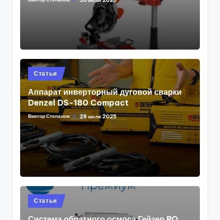
30 июля 2025
Posted
by
Posted
Статьи
in
Аппарат инверторный дуговой сварки
Denzel DS-180 Compact
Виктор Степанов
29 июля 2025
Posted
by
Posted
Статьи
in
Система обратного осмоса Гейзер RO