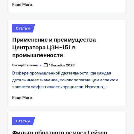
Read More
Posted
Статьи
in
Применение и преимущества
Центратора ЦЗН-151 в
промышленности
Виктор Степанов
18 октября 2023
Posted
by
В сфере промышленной деятельности, где каждая
деталь имеет значение, основополагающим аспектом
является эффективность процессов. Известно,…
Read More
Posted
Статьи
in
Фильтр обратного осмоса Гейзер