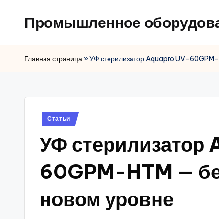
Промышленное оборудов
Главная страница
»
УФ стерилизатор Aquapro UV-60GPM-H
Posted
Статьи
in
УФ стерилизатор 
60GPM-HTM — без
новом уровне