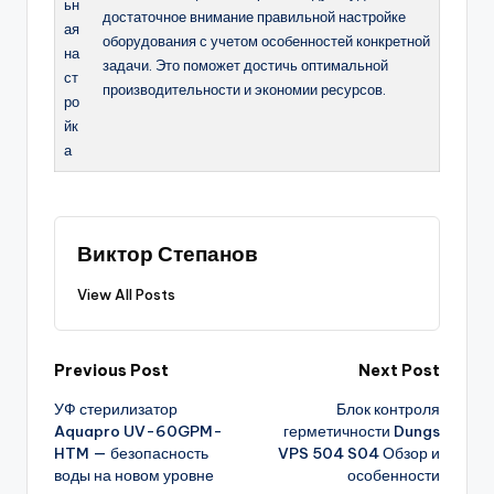
ьн
достаточное внимание правильной настройке
ая
оборудования с учетом особенностей конкретной
на
задачи. Это поможет достичь оптимальной
ст
производительности и экономии ресурсов.
ро
йк
а
Виктор Степанов
View All Posts
Post
Previous Post
Next Post
УФ стерилизатор
Блок контроля
navigation
Aquapro UV-60GPM-
герметичности Dungs
HTM — безопасность
VPS 504 S04 Обзор и
воды на новом уровне
особенности