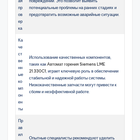
ая
повреждений. Это позволит выявить
пр
потенциальные проблемы на ранних стадиях и
ов
предотвратить возможные аварийные ситуации.
ер
ка
Ка
че
ст
Использование качественных компонентов,
ве
таких как
Автомат горения Siemens LME
нн
21.330C1
, играет ключевую роль в обеспечении
ые
стабильной и надежной работы системы.
ко
Низкокачественные запчасти могут привести к
мп
сбоям и неэффективной работе.
он
ен
ты
Пр
ав
ил
Опытные специалисты рекомендуют уделить