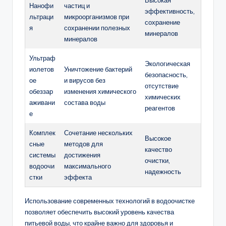
Высокая
Нанофи
частиц и
эффективность,
льтраци
микроорганизмов при
сохранение
я
сохранении полезных
минералов
минералов
Ультраф
Экологическая
иолетов
Уничтожение бактерий
безопасность,
ое
и вирусов без
отсутствие
обеззар
изменения химического
химических
аживани
состава воды
реагентов
е
Комплек
Сочетание нескольких
Высокое
сные
методов для
качество
системы
достижения
очистки,
водоочи
максимального
надежность
стки
эффекта
Использование современных технологий в водоочистке
позволяет обеспечить высокий уровень качества
питьевой воды, что крайне важно для здоровья и