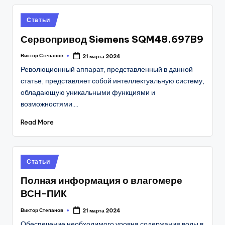
Posted
Статьи
in
Сервопривод Siemens SQM48.697B9
Виктор Степанов
21 марта 2024
Posted
by
Революционный аппарат, представленный в данной
статье, представляет собой интеллектуальную систему,
обладающую уникальными функциями и
возможностями.…
Read More
Posted
Статьи
in
Полная информация о влагомере
ВСН-ПИК
Виктор Степанов
21 марта 2024
Posted
by
Обеспечение необходимого уровня содержания воды в