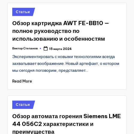
Posted
Статьи
in
Обзор картриджа AWT FE-BB10 —
полное руководство по
использованию и особенностям
Виктор Степанов
15 марта 2024
Posted
by
Экспериментировать с новыми технологиями всегда
захватывает воображение. Новый артефакт, о котором
мы сегодня поговорим, представляет…
Read More
Posted
Статьи
in
Обзор автомата горения Siemens LME
44 056C2 характеристики и
преимущества