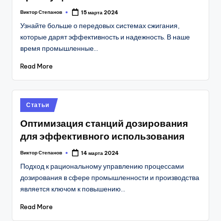
Виктор Степанов
15 марта 2024
Posted
by
Узнайте больше о передовых системах сжигания,
которые дарят эффективность и надежность. В наше
время промышленные…
Read More
Posted
Статьи
in
Оптимизация станций дозирования
для эффективного использования
Виктор Степанов
14 марта 2024
Posted
by
Подход к рациональному управлению процессами
дозирования в сфере промышленности и производства
является ключом к повышению…
Read More