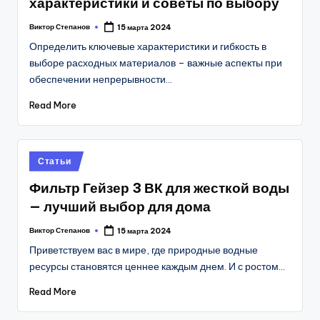
характеристики и советы по выбору
Виктор Степанов
15 марта 2024
Posted
by
Определить ключевые характеристики и гибкость в
выборе расходных материалов – важные аспекты при
обеспечении непрерывности…
Read More
Posted
Статьи
in
Фильтр Гейзер 3 ВК для жесткой воды
— лучший выбор для дома
Виктор Степанов
15 марта 2024
Posted
by
Приветствуем вас в мире, где природные водные
ресурсы становятся ценнее каждым днем. И с ростом…
Read More