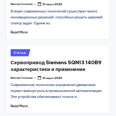
Виктор Степанов
21 марта 2024
Posted
by
В мире современных технологий существует много
инновационных решений, способных решить широкий
спектр задач. Одним из…
Read More
Posted
Статьи
in
Сервопривод Siemens SQN13 140B9
характеристики и применение
Виктор Степанов
21 марта 2024
Posted
by
Современные технологии управления движением
играют важную роль в промышленной автоматизации.
Эти устройства обеспечивают точное и…
Read More