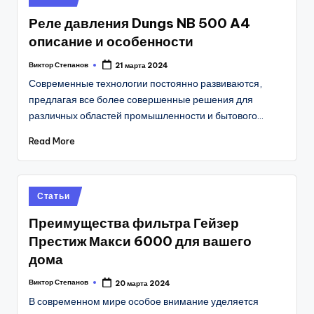
in
Реле давления Dungs NB 500 A4
описание и особенности
Виктор Степанов
21 марта 2024
Posted
by
Современные технологии постоянно развиваются,
предлагая все более совершенные решения для
различных областей промышленности и бытового…
Read More
Posted
Статьи
in
Преимущества фильтра Гейзер
Престиж Макси 6000 для вашего
дома
Виктор Степанов
20 марта 2024
Posted
by
В современном мире особое внимание уделяется