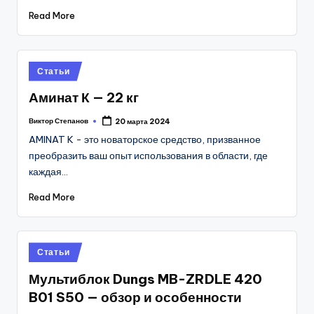
Read More
Posted
Статьи
in
Аминат К — 22 кг
Виктор Степанов
20 марта 2024
Posted
by
AMINAT K - это новаторское средство, призванное
преобразить ваш опыт использования в области, где
каждая…
Read More
Posted
Статьи
in
Мультиблок Dungs MB-ZRDLE 420
B01 S50 — обзор и особенности