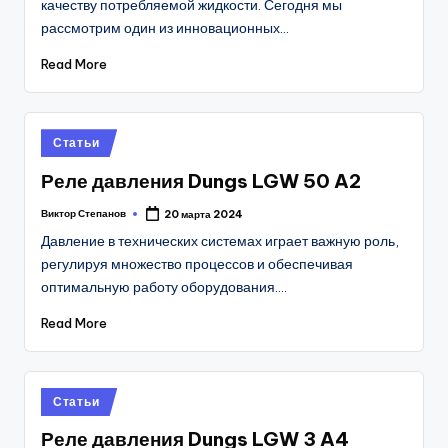
качеству потребляемой жидкости. Сегодня мы
рассмотрим один из инновационных…
Read More
Posted
Статьи
in
Реле давления Dungs LGW 50 A2
Виктор Степанов
20 марта 2024
Posted
by
Давление в технических системах играет важную роль,
регулируя множество процессов и обеспечивая
оптимальную работу оборудования.…
Read More
Posted
Статьи
in
Реле давления Dungs LGW 3 A4