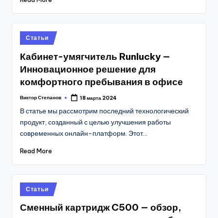
Posted
Статьи
in
Кабинет-умягчитель Runlucky —
Инновационное решение для
комфортного пребывания в офисе
Виктор Степанов
18 марта 2024
Posted
by
В статье мы рассмотрим последний технологический
продукт, созданный с целью улучшения работы
современных онлайн-платформ. Этот…
Read More
Posted
Статьи
in
Сменный картридж C500 — обзор,