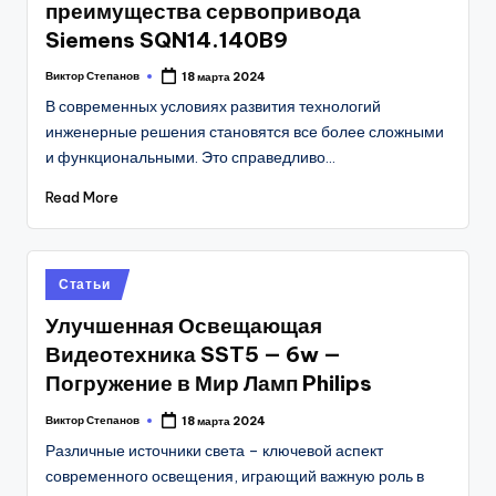
преимущества сервопривода
Siemens SQN14.140B9
Виктор Степанов
18 марта 2024
Posted
by
В современных условиях развития технологий
инженерные решения становятся все более сложными
и функциональными. Это справедливо…
Read More
Posted
Статьи
in
Улучшенная Освещающая
Видеотехника SST5 — 6w —
Погружение в Мир Ламп Philips
Виктор Степанов
18 марта 2024
Posted
by
Различные источники света – ключевой аспект
современного освещения, играющий важную роль в