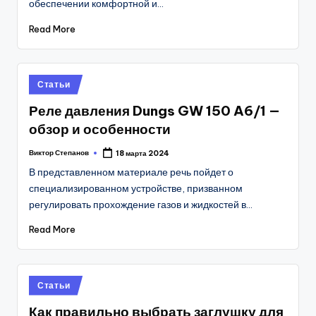
обеспечении комфортной и…
Read More
Posted
Статьи
in
Реле давления Dungs GW 150 A6/1 —
обзор и особенности
Виктор Степанов
18 марта 2024
Posted
by
В представленном материале речь пойдет о
специализированном устройстве, призванном
регулировать прохождение газов и жидкостей в…
Read More
Posted
Статьи
in
Как правильно выбрать заглушку для