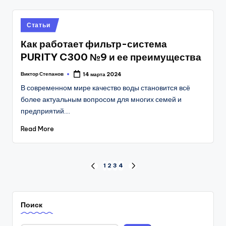
Posted
Статьи
in
Как работает фильтр-система
PURITY C300 №9 и ее преимущества
Виктор Степанов
14 марта 2024
Posted
by
В современном мире качество воды становится всё
более актуальным вопросом для многих семей и
предприятий.…
Read More
Пагинация
1
2
3
4
PREVIOUS
NEXT
PAGE
PAGE
записей
Поиск