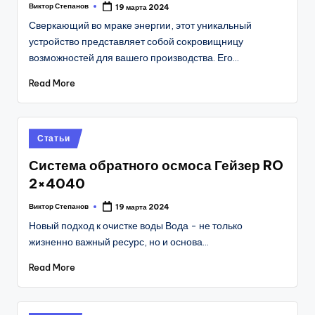
Виктор Степанов
19 марта 2024
Posted
by
Сверкающий во мраке энергии, этот уникальный
устройство представляет собой сокровищницу
возможностей для вашего производства. Его…
Read More
Posted
Статьи
in
Система обратного осмоса Гейзер RO
2×4040
Виктор Степанов
19 марта 2024
Posted
by
Новый подход к очистке воды Вода - не только
жизненно важный ресурс, но и основа…
Read More