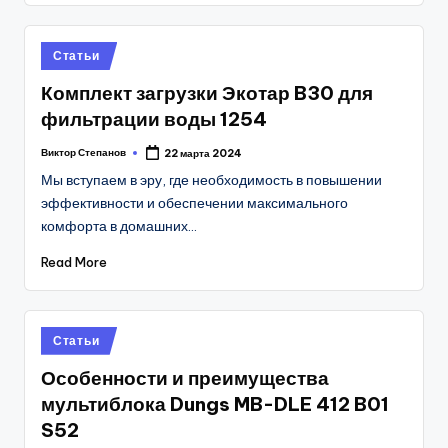
Posted
Статьи
in
Комплект загрузки Экотар B30 для
фильтрации воды 1254
Виктор Степанов
22 марта 2024
Posted
by
Мы вступаем в эру, где необходимость в повышении
эффективности и обеспечении максимального
комфорта в домашних…
Read More
Posted
Статьи
in
Особенности и преимущества
мультиблока Dungs MB-DLE 412 B01
S52