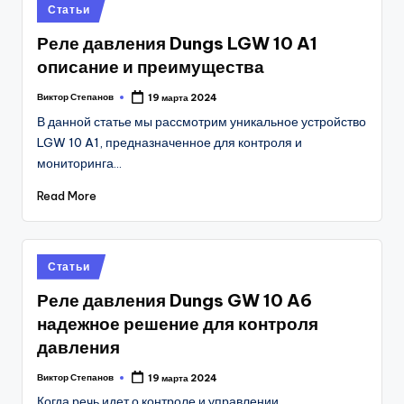
Posted
Статьи
in
Реле давления Dungs LGW 10 A1
описание и преимущества
Виктор Степанов
19 марта 2024
Posted
by
В данной статье мы рассмотрим уникальное устройство
LGW 10 A1, предназначенное для контроля и
мониторинга…
Read More
Posted
Статьи
in
Реле давления Dungs GW 10 A6
надежное решение для контроля
давления
Виктор Степанов
19 марта 2024
Posted
by
Когда речь идет о контроле и управлении