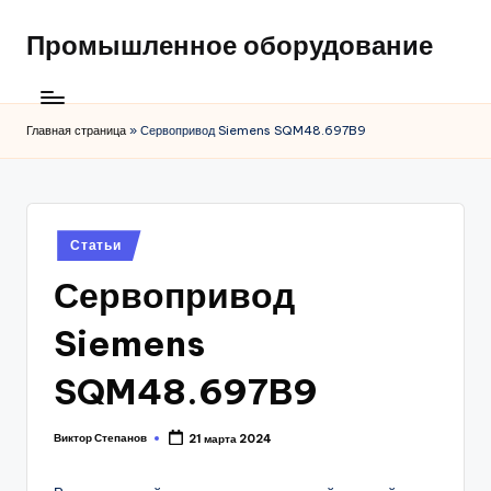
Промышленное оборудование
Главная страница
»
Сервопривод Siemens SQM48.697B9
Posted
Статьи
in
Сервопривод
Siemens
SQM48.697B9
Виктор Степанов
21 марта 2024
Posted
by