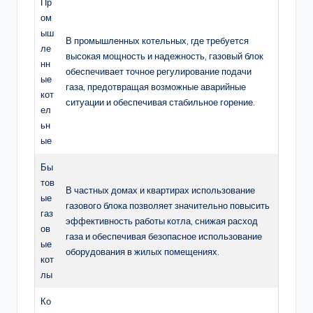
Пр
ом
ыш
В промышленных котельных, где требуется
ле
высокая мощность и надежность, газовый блок
нн
обеспечивает точное регулирование подачи
ые
газа, предотвращая возможные аварийные
кот
ситуации и обеспечивая стабильное горение.
ел
ьн
ые
Бы
тов
В частных домах и квартирах использование
ые
газового блока позволяет значительно повысить
газ
эффективность работы котла, снижая расход
ов
газа и обеспечивая безопасное использование
ые
оборудования в жилых помещениях.
кот
лы
Ко