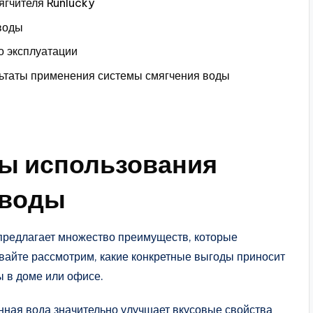
ягчителя Runlucky
воды
о эксплуатации
льтаты применения системы смягчения воды
ты использования
 воды
предлагает множество преимуществ, которые
вайте рассмотрим, какие конкретные выгоды приносит
ы в доме или офисе.
нная вода значительно улучшает вкусовые свойства