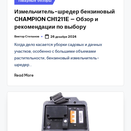
Товарные обзоры
in
Измельчитель-шредер бензиновый
CHAMPION CH1211E — Обзор и
рекомендации по выбору
Виктор Степанов
26 декабря 2024
Posted
by
Когда дело касается уборки садовых и дачных
участков, особенно с большими объемами
растительности, бензиновый измельчитель-
шредер…
Read More