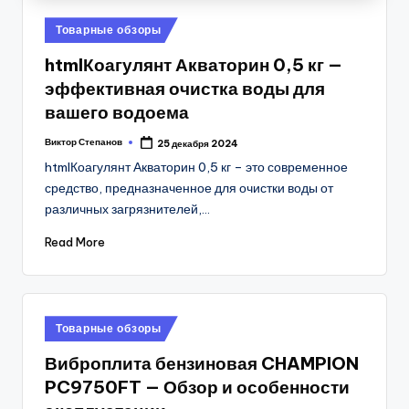
Posted
Товарные обзоры
in
htmlКоагулянт Акваторин 0,5 кг —
эффективная очистка воды для
вашего водоема
Виктор Степанов
25 декабря 2024
Posted
by
htmlКоагулянт Акваторин 0,5 кг – это современное
средство, предназначенное для очистки воды от
различных загрязнителей,…
Read More
Posted
Товарные обзоры
in
Виброплита бензиновая CHAMPION
PC9750FT — Обзор и особенности