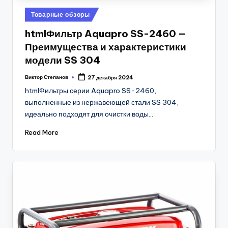
Posted
Товарные обзоры
in
htmlФильтр Aquapro SS-2460 —
Преимущества и характеристики
модели SS 304
Виктор Степанов
27 декабря 2024
Posted
by
htmlФильтры серии Aquapro SS-2460,
выполненные из нержавеющей стали SS 304,
идеально подходят для очистки воды…
Read More