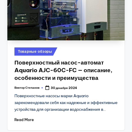
Posted
Товарные обзоры
in
Поверхностный насос-автомат
Aquario AJC-60C-FC — описание,
особенности и преимущества
Виктор Степанов
30 декабря 2024
Posted
by
Поверхностные насосы марки Aquario
зарекомендовали себя как надежные и эффективные
устройства для организации водоснабжения в…
Read More