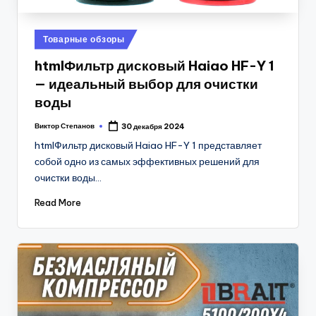
Posted
Товарные обзоры
in
htmlФильтр дисковый Haiao HF-Y 1
— идеальный выбор для очистки
воды
Виктор Степанов
30 декабря 2024
Posted
by
htmlФильтр дисковый Haiao HF-Y 1 представляет
собой одно из самых эффективных решений для
очистки воды…
Read More