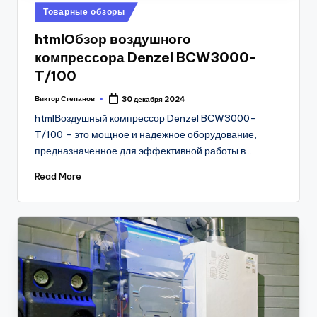
Posted
Товарные обзоры
in
htmlОбзор воздушного
компрессора Denzel BCW3000-
T/100
Виктор Степанов
30 декабря 2024
Posted
by
htmlВоздушный компрессор Denzel BCW3000-
T/100 – это мощное и надежное оборудование,
предназначенное для эффективной работы в…
Read More