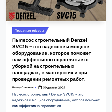
Posted
Товарные обзоры
in
Пылесос строительный Denzel
SVC15 – это надежное и мощное
оборудование, которое поможет
вам эффективно справляться с
уборкой на строительных
площадках, в мастерских и при
проведении ремонтных работ.
Виктор Степанов
30 декабря 2024
Posted
by
Пылесос строительный Denzel SVC15 – это
надежное и мощное оборудование, которое поможет
вам эффективно справляться…