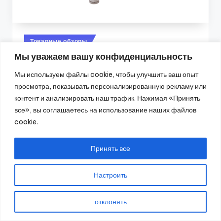
Posted
Товарные обзоры
in
Мы уважаем вашу конфиденциальность
Скважинный насос Aquario
ASP1.5С-60 — Обзор,
Мы используем файлы cookie, чтобы улучшить ваш опыт
характеристики и рекомендации по
просмотра, показывать персонализированную рекламу или
выбору
контент и анализировать наш трафик. Нажимая «Принять
все», вы соглашаетесь на использование наших файлов
Виктор Степанов
24 декабря 2024
Posted
cookie.
by
Скважинные насосы являются незаменимыми
устройствами для обеспечения автономного
Принять все
водоснабжения частных домов, дач и других
объектов.…
Настроить
Read More
отклонять