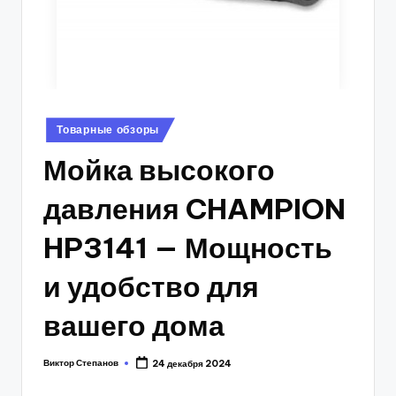
Posted
Товарные обзоры
in
Мойка высокого
давления CHAMPION
HP3141 — Мощность
и удобство для
вашего дома
Виктор Степанов
24 декабря 2024
Posted
by