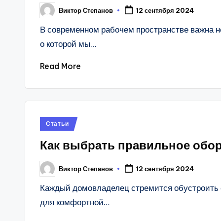
Виктор Степанов
12 сентября 2024
Posted
by
В современном рабочем пространстве важна не
о которой мы…
Read More
Posted
Статьи
in
Как выбрать правильное обо
Виктор Степанов
12 сентября 2024
Posted
by
Каждый домовладелец стремится обустроить с
для комфортной…