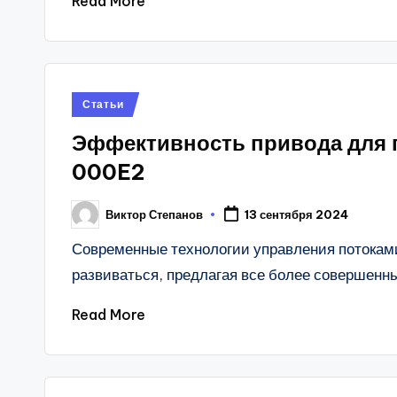
Read More
Posted
Статьи
in
Эффективность привода для г
000E2
Виктор Степанов
13 сентября 2024
Posted
by
Современные технологии управления потокам
развиваться, предлагая все более совершен
Read More