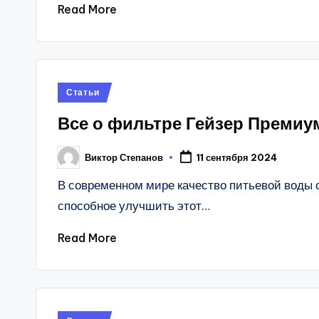
Read More
Posted
Статьи
in
Все о фильтре Гейзер Премиу
Виктор Степанов
11 сентября 2024
Posted
by
В современном мире качество питьевой воды 
способное улучшить этот…
Read More