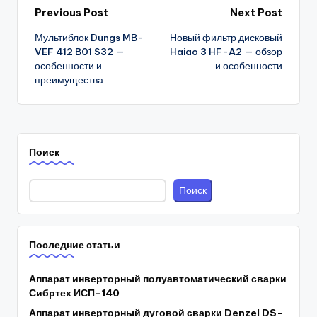
Post
Previous Post
Next Post
Мультиблок Dungs MB-
Новый фильтр дисковый
navigation
VEF 412 B01 S32 —
Haiao 3 HF-A2 — обзор
особенности и
и особенности
преимущества
Поиск
Поиск
Последние статьи
Аппарат инверторный полуавтоматический сварки
Сибртех ИСП-140
Аппарат инверторный дуговой сварки Denzel DS-