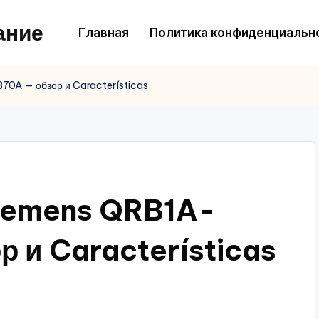
ание
Главная
Политика конфиденциальн
0A — обзор и Características
Siemens QRB1A-
 и Características