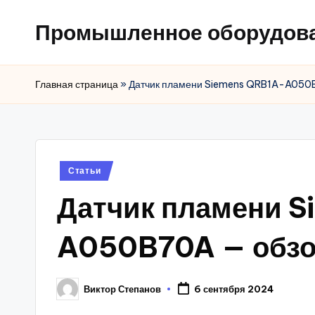
Промышленное оборудов
Главная страница
»
Датчик пламени Siemens QRB1A-A050B7
Posted
Статьи
in
Датчик пламени 
A050B70A — обзор
Виктор Степанов
6 сентября 2024
Posted
by