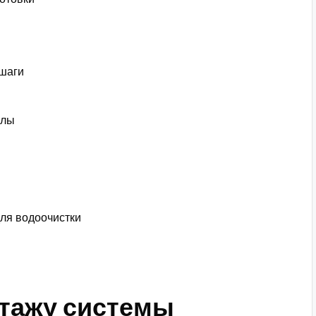
 шаги
алы
ля водоочистки
нтажу системы