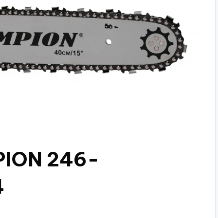
PION 246-
4