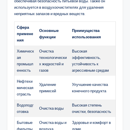
обеспечивая безопасность питьевой воды. Также он
используется в воздухоочистителях для удаления
неприятных запахов и вредных веществ.
Сфера
Основные
Преимущества
примене
функции
использования
ния
Химическ
Очистка
Высокая
ая
технологически
эффективность,
промышл
х жидкостей и
устойчивость к
енность
газов
агрессивным средам
Нефтехи
Удаление
Улучшение качества
мическая
примесей
конечного продукта
отрасль
Водоподг
Высокая степень
Очистка воды
отовка
очистки, безопасность
Бытовые
Очистка воды и
Здоровье и комфорт в
фильтры
воздуха
доме