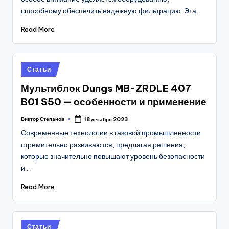
способному обеспечить надежную фильтрацию. Эта…
Read More
Posted
Статьи
in
Мультиблок Dungs MB-ZRDLE 407
B01 S50 — особенности и применение
Виктор Степанов
18 декабря 2023
Posted
by
Современные технологии в газовой промышленности
стремительно развиваются, предлагая решения,
которые значительно повышают уровень безопасности
и…
Read More
Posted
Статьи