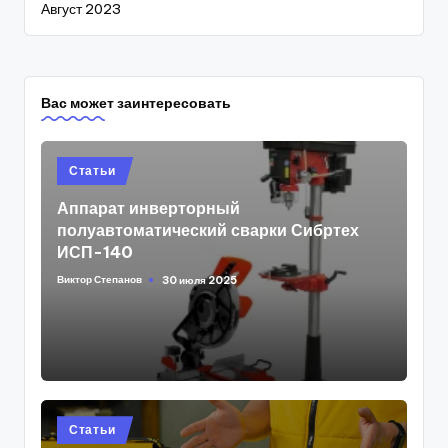
Август 2023
Вас может заинтересовать
Posted
Статьи
in
Аппарат инверторный
полуавтоматический сварки Сибртех
ИСП-140
Виктор Степанов
30 июля 2025
Posted
by
Posted
Статьи