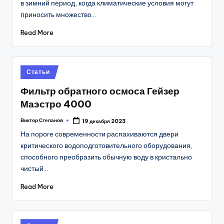
в зимний период, когда климатические условия могут
приносить множество…
Read More
Posted
Статьи
in
Фильтр обратного осмоса Гейзер
Маэстро 4000
Виктор Степанов
19 декабря 2023
Posted
by
На пороге современности распахиваются двери
критического водоподготовительного оборудования,
способного преобразить обычную воду в кристально
чистый…
Read More