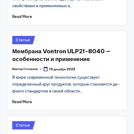
свойствами и применяемых в…
Read More
Posted
Статьи
in
Мембрана Vontron ULP21-8040 —
особенности и применение
Виктор Степанов
19 декабря 2023
Posted
by
В мире современной технологии существует
определенный круг продуктов, которые становятся де-
факто стандартом в своей области,…
Read More
Posted
Статьи
in