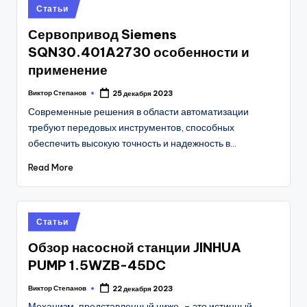
Posted
Статьи
in
Сервопривод Siemens
SQN30.401A2730 особенности и
применение
Виктор Степанов
25 декабря 2023
Posted
by
Современные решения в области автоматизации
требуют передовых инструментов, способных
обеспечить высокую точность и надежность в…
Read More
Posted
Статьи
in
Обзор насосной станции JINHUA
PUMP 1.5WZB-45DC
Виктор Степанов
22 декабря 2023
Posted
by
Механизм, представленный ниже, – это истинный