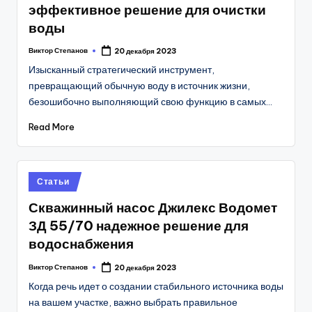
эффективное решение для очистки
воды
Виктор Степанов
20 декабря 2023
Posted
by
Изысканный стратегический инструмент,
превращающий обычную воду в источник жизни,
безошибочно выполняющий свою функцию в самых…
Read More
Posted
Статьи
in
Скважинный насос Джилекс Водомет
ЗД 55/70 надежное решение для
водоснабжения
Виктор Степанов
20 декабря 2023
Posted
by
Когда речь идет о создании стабильного источника воды
на вашем участке, важно выбрать правильное