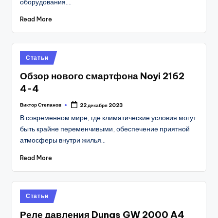
оборудования.…
Read More
Posted
Статьи
in
Обзор нового смартфона Noyi 2162
4-4
Виктор Степанов
22 декабря 2023
Posted
by
В современном мире, где климатические условия могут
быть крайне переменчивыми, обеспечение приятной
атмосферы внутри жилья…
Read More
Posted
Статьи
in
Реле давления Dungs GW 2000 A4