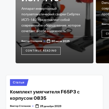
Denz
сов
Аппарат инверторный
про
полуавтоматический сварки Сибртех
ИСП-140 представляет собой
Викто
современное оборудование, которое
Post
by
сочетает в себе надежность…
C
Виктор Степанов
30 июля 2025
Posted
by
CONTINUE READING
Posted
Статьи
in
Комплект умягчителя F65P3 с
корпусом 0835
Виктор Степанов
25 декабря 2023
Posted