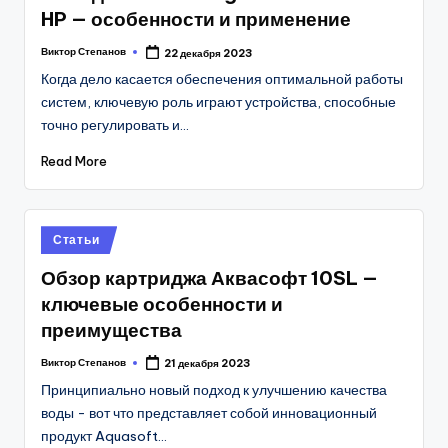
HP — особенности и применение
Виктор Степанов
22 декабря 2023
Posted
by
Когда дело касается обеспечения оптимальной работы
систем, ключевую роль играют устройства, способные
точно регулировать и…
Read More
Posted
Статьи
in
Обзор картриджа Аквасофт 10SL —
ключевые особенности и
преимущества
Виктор Степанов
21 декабря 2023
Posted
by
Принципиально новый подход к улучшению качества
воды - вот что представляет собой инновационный
продукт Aquasoft…