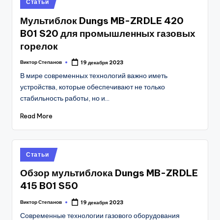
Posted
Статьи
in
Мультиблок Dungs MB-ZRDLE 420
B01 S20 для промышленных газовых
горелок
Виктор Степанов
19 декабря 2023
Posted
by
В мире современных технологий важно иметь
устройства, которые обеспечивают не только
стабильность работы, но и…
Read More
Posted
Статьи
in
Обзор мультиблока Dungs MB-ZRDLE
415 B01 S50
Виктор Степанов
19 декабря 2023
Posted
by
Современные технологии газового оборудования