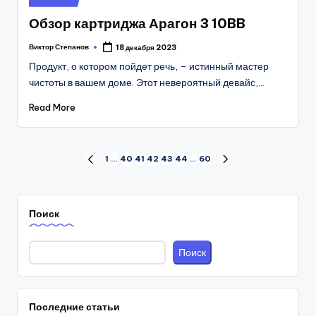
in
Обзор картриджа Арагон 3 10BB
Виктор Степанов
18 декабря 2023
Posted
by
Продукт, о котором пойдет речь, – истинный мастер
чистоты в вашем доме. Этот невероятный девайс,…
Read More
Пагинация
1
…
40
41
42
43
44
…
60
PREVIOUS
NEXT
PAGE
PAGE
записей
Поиск
Поиск
Последние статьи