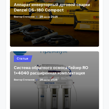
in
Аппарат инверторный дуговой сварки
Denzel DS-180 Compact
Виктор Степанов
29 июля 2025
Posted
by
Posted
Статьи
in
Система обратного осмоса Гейзер RO
1×4040 расширенная комплектация
Виктор Степанов
28 июля 2025
Posted
by