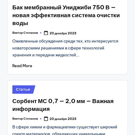
in
Бак мембранный Униджиби 750 В —
новая эффективная система очистки
воды
Виктор Степанов
20 декабря 2023
Posted
by
Оживленные обсуждения среди тех, кто интересуется
новаторскими решениями в сфере технологий
хранения и передачи жидкостей,…
Read More
Posted
Статьи
in
Сорбент МС 0,7 — 2,0 мм — Важная
информация
Виктор Степанов
20 декабря 2023
Posted
by
В сфере химии и фармацевтики существует широкий
спектр материалов, обладающих уникальными