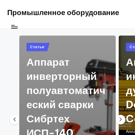
Промышленное оборудование
Posted
Pos
Статьи
Ст
in
in
Аппарат
А
инверторный
и
полуавтоматич
д
еский сварки
D
Сибртех
C
ИСП-140
Аппа