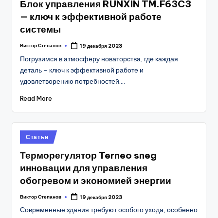
Блок управления RUNXIN TM.F63C3
— ключ к эффективной работе
системы
Виктор Степанов
19 декабря 2023
Posted
by
Погрузимся в атмосферу новаторства, где каждая
деталь - ключ к эффективной работе и
удовлетворению потребностей.…
Read More
Posted
Статьи
in
Терморегулятор Terneo sneg
инновации для управления
обогревом и экономией энергии
Виктор Степанов
19 декабря 2023
Posted
by
Современные здания требуют особого ухода, особенно