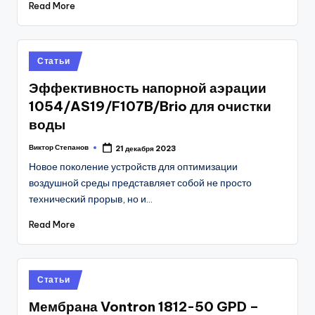
Read More
Posted
Статьи
in
Эффективность напорной аэрации
1054/AS19/F107B/Brio для очистки
воды
Виктор Степанов
21 декабря 2023
Posted
by
Новое поколение устройств для оптимизации
воздушной среды представляет собой не просто
технический прорыв, но и…
Read More
Posted
Статьи
in
Мембрана Vontron 1812-50 GPD –