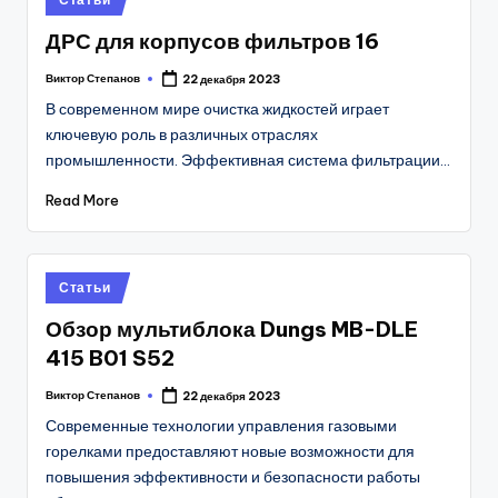
in
ДРС для корпусов фильтров 16
Виктор Степанов
22 декабря 2023
Posted
by
В современном мире очистка жидкостей играет
ключевую роль в различных отраслях
промышленности. Эффективная система фильтрации…
Read More
Posted
Статьи
in
Обзор мультиблока Dungs MB-DLE
415 B01 S52
Виктор Степанов
22 декабря 2023
Posted
by
Современные технологии управления газовыми
горелками предоставляют новые возможности для
повышения эффективности и безопасности работы