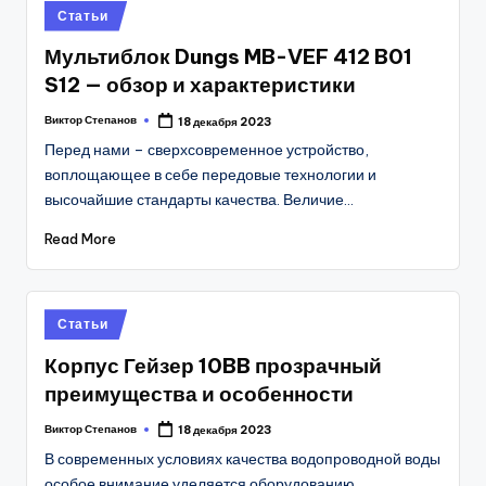
Posted
Статьи
in
Мультиблок Dungs MB-VEF 412 B01
S12 — обзор и характеристики
Виктор Степанов
18 декабря 2023
Posted
by
Перед нами – сверхсовременное устройство,
воплощающее в себе передовые технологии и
высочайшие стандарты качества. Величие…
Read More
Posted
Статьи
in
Корпус Гейзер 10BB прозрачный
преимущества и особенности
Виктор Степанов
18 декабря 2023
Posted
by
В современных условиях качества водопроводной воды
особое внимание уделяется оборудованию,