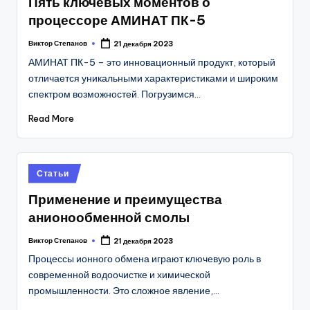
Пять ключевых моментов о
процессоре АМИНАТ ПК-5
Виктор Степанов
21 декабря 2023
Posted
by
АМИНАТ ПК-5 – это инновационный продукт, который
отличается уникальными характеристиками и широким
спектром возможностей. Погрузимся…
Read More
Posted
Статьи
in
Применение и преимущества
анионообменной смолы
Виктор Степанов
21 декабря 2023
Posted
by
Процессы ионного обмена играют ключевую роль в
современной водоочистке и химической
промышленности. Это сложное явление,…