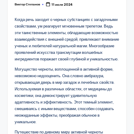
Виктор Степанов
11 июля 2024
Posted
by
Когда речь заходит о черных субстанциях с загадочными
свойствами, ум реагирует мгновенным трепетом. Ведь
эти таинственные элементы, обладающие возможностью
взаимодействия с внешней средой, привлекают внимание
ученых и любителей натуральной магии. Многообразие
проявлений искусства трансмутации волшебных
ингредиентов поражает своей глубиной и уникальностью.
Могущество черноты, воплощенной в активной форме,
невозможно недооценить. Она словно амбразура,
открывающая дверь в мир загадок и лечебных свойств.
Используемая в различных областях, от медицины до
косметики, она демонстрирует удивительную
адаптивность и эффективность. Этот темный элемент,
смешиваясь с иными веществами, способен создавать
неожиданные эффекты, преображая обычное в
уникальное.
Путешествие по дивному миру активной черноты