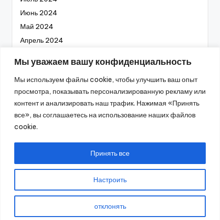
Июнь 2024
Май 2024
Апрель 2024
Март 2024
Мы уважаем вашу конфиденциальность
Февраль 2024
Мы используем файлы cookie, чтобы улучшить ваш опыт
Январь 2024
просмотра, показывать персонализированную рекламу или
Декабрь 2023
контент и анализировать наш трафик. Нажимая «Принять
Ноябрь 2023
все», вы соглашаетесь на использование наших файлов
Октябрь 2023
cookie.
Сентябрь 2023
Август 2023
Принять все
Настроить
2026 —
Промышленное оборудование
. Все права
отклонять
защищены