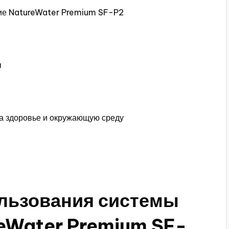
ние NatureWater Premium SF-P2
я
а здоровье и окружающую среду
льзования системы
eWater Premium SF-