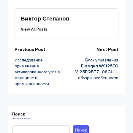
Виктор Степанов
View All Posts
Post
Previous Post
Next Post
Исследование
Блок управления
navigation
применения
Euraqua WS125EQ
активированного угля в
V125EQBTZ-08GH —
медицине и
обзор и особенности
промышленности
Поиск
Поиск