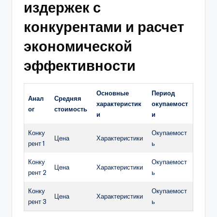
издержек с
конкурентами и расчет
экономической
эффективности
Основные
Период
Анал
Средняя
характеристик
окупаемост
ог
стоимость
и
и
Конку
Окупаемост
Цена
Характеристики
рент 1
ь
Конку
Окупаемост
Цена
Характеристики
рент 2
ь
Конку
Окупаемост
Цена
Характеристики
рент 3
ь