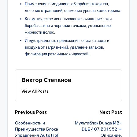
Применение в медицине: абсорбция токсинов,
лечение отравлений, снижение уровня холестерина.
Косметическое использование: очищение кожи,
борьба с акне и черными точками, уменьшение
жирности волос.
Индустриальные приложения: очистка воды и
воздуха от загрязнений, удаление запахов,
фильтрация различных жидкостей.
Виктор Степанов
View All Posts
Post
Previous Post
Next Post
Особенности и
Мультиблок Dungs MB-
navigation
Преимущества Блока
DLE 407 B01 S52 —
Управления Autotrol
Описание,