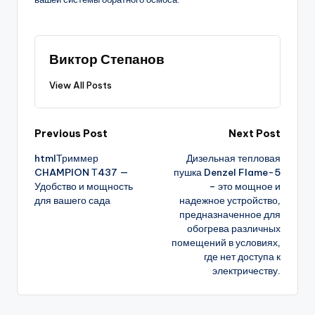
Виктор Степанов
View All Posts
Post
Previous Post
Next Post
htmlТриммер
Дизельная тепловая
navigation
CHAMPION Т437 —
пушка Denzel Flame-5
Удобство и мощность
– это мощное и
для вашего сада
надежное устройство,
предназначенное для
обогрева различных
помещений в условиях,
где нет доступа к
электричеству.