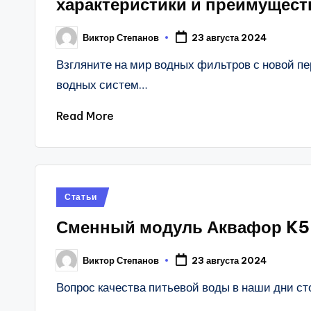
характеристики и преимущест
Виктор Степанов
23 августа 2024
Posted
by
Взгляните на мир водных фильтров с новой пе
водных систем…
Read More
Posted
Статьи
in
Сменный модуль Аквафор K5
Виктор Степанов
23 августа 2024
Posted
by
Вопрос качества питьевой воды в наши дни ст