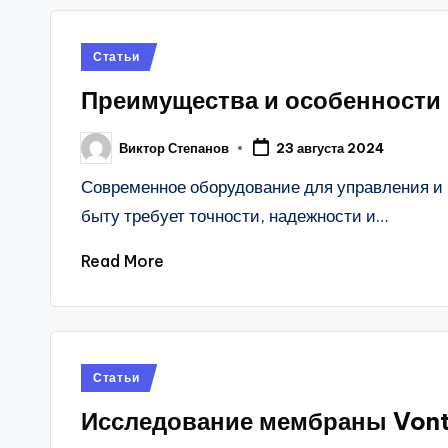
Posted
Статьи
in
Преимущества и особенности
Виктор Степанов
23 августа 2024
Posted
by
Современное оборудование для управления и
быту требует точности, надежности и…
Read More
Posted
Статьи
in
Исследование мембраны Von