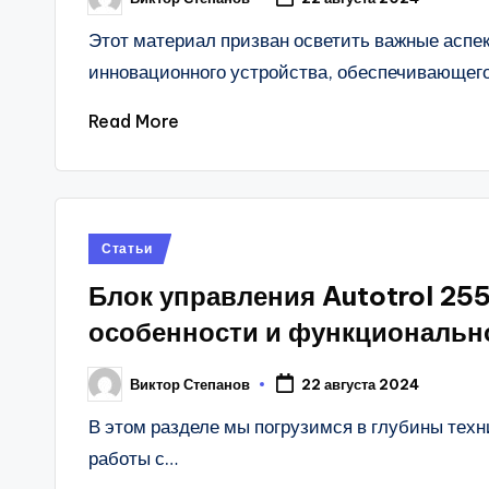
Posted
by
Этот материал призван осветить важные асп
инновационного устройства, обеспечивающег
Read More
Posted
Статьи
in
Блок управления Autotrol 25
особенности и функциональн
Виктор Степанов
22 августа 2024
Posted
by
В этом разделе мы погрузимся в глубины техн
работы с…