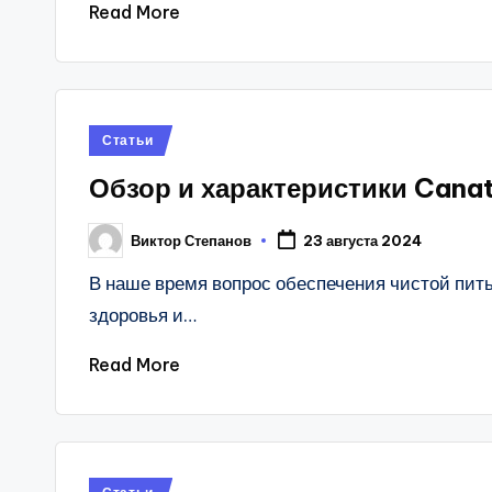
Read More
Posted
Статьи
in
Обзор и характеристики Cana
Виктор Степанов
23 августа 2024
Posted
by
В наше время вопрос обеспечения чистой пит
здоровья и…
Read More
Posted