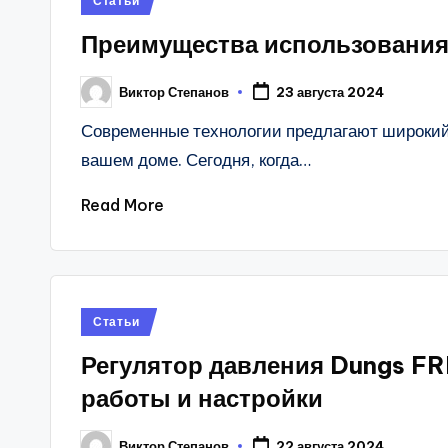
Статьи
in
Преимущества использования
Виктор Степанов
23 августа 2024
Posted
by
Современные технологии предлагают широкий
вашем доме. Сегодня, когда…
Read More
Posted
Статьи
in
Регулятор давления Dungs F
работы и настройки
Виктор Степанов
22 августа 2024