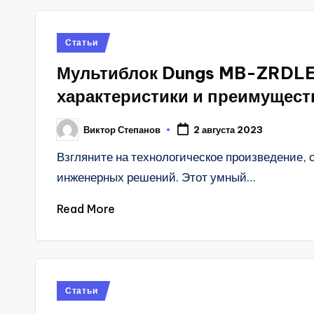
Posted
Статьи
in
Мультиблок Dungs MB-ZRDLE
характеристики и преимущест
Виктор Степанов
2 августа 2023
Posted
by
Взгляните на технологическое произведение, о
инженерных решений. Этот умный…
Read More
Posted
Статьи
in