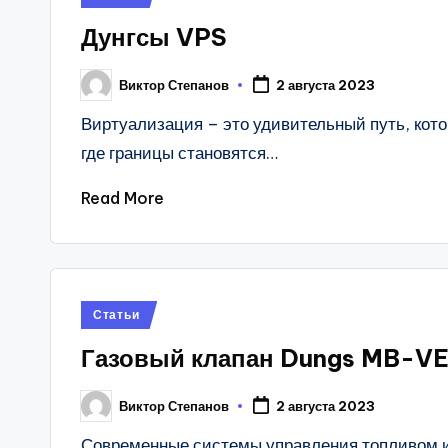
in
Дунгсы VPS
Виктор Степанов
2 августа 2023
Posted
by
Виртуализация – это удивительный путь, кот
где границы становятся…
Read More
Posted
Статьи
in
Газовый клапан Dungs MB-VE
Виктор Степанов
2 августа 2023
Posted
by
Современные системы управления топливом 