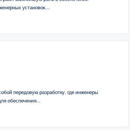
женерных установок.…
собой передовую разработку, где инженеры
для обеспечения…