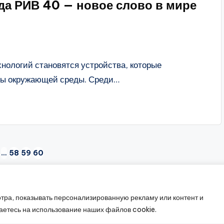
а РИВ 40 — новое слово в мире
ологий становятся устройства, которые
ры окружающей среды. Среди…
…
58
59
60
IOUS
тра, показывать персонализированную рекламу или контент и
26 —
Промышленное оборудование
. Все права защищ
аетесь на использование наших файлов cookie.