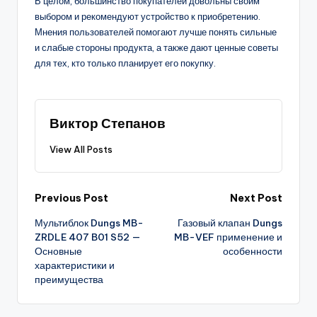
В целом, большинство покупателей довольны своим
выбором и рекомендуют устройство к приобретению.
Мнения пользователей помогают лучше понять сильные
и слабые стороны продукта, а также дают ценные советы
для тех, кто только планирует его покупку.
Виктор Степанов
View All Posts
Post
Previous Post
Next Post
Мультиблок Dungs MB-
Газовый клапан Dungs
navigation
ZRDLE 407 B01 S52 —
MB-VEF применение и
Основные
особенности
характеристики и
преимущества