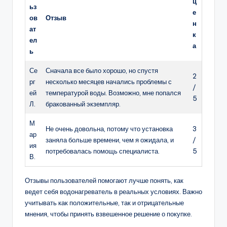
ц
ьз
е
ов
Отзыв
н
ат
к
ел
а
ь
Се
Сначала все было хорошо, но спустя
2
рг
несколько месяцев начались проблемы с
/
ей
температурой воды. Возможно, мне попался
5
Л.
бракованный экземпляр.
М
Не очень довольна, потому что установка
3
ар
заняла больше времени, чем я ожидала, и
/
ия
потребовалась помощь специалиста.
5
В.
Отзывы пользователей помогают лучше понять, как
ведет себя водонагреватель в реальных условиях. Важно
учитывать как положительные, так и отрицательные
мнения, чтобы принять взвешенное решение о покупке.