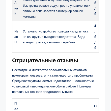
Ан
5
быстро нагревает воду, прост в управлении и
на
/
отлично вписывается в интерьер ванной
К.
5
комнаты.
4
Ив
Установил устройство полгода назад и пока
.
ан
не обнаружил ни одного недостатка. Вода
5
П.
всегда горячая, и никаких перебоев.
/
5
Отрицательные отзывы
Несмотря на множество положительных откликов,
некоторые пользователи сталкиваются с проблемами.
Среди часто упоминаемых недостатков – сложности с
установкой и периодические сбои в работе. Примеры
негативных отзывов представлены ниже:
П
О
ол