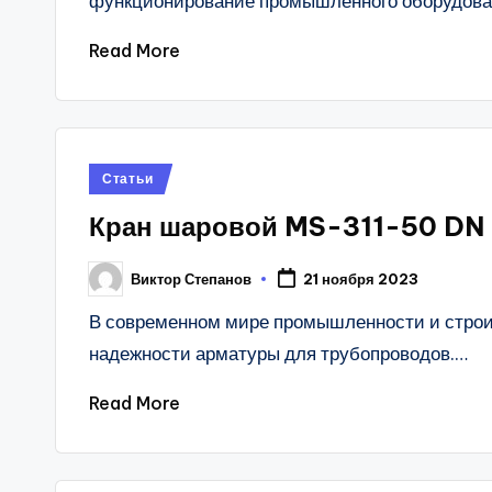
функционирование промышленного оборудован
Read More
Posted
Статьи
in
Кран шаровой MS-311-50 DN 
Виктор Степанов
21 ноября 2023
Posted
by
В современном мире промышленности и строит
надежности арматуры для трубопроводов.…
Read More