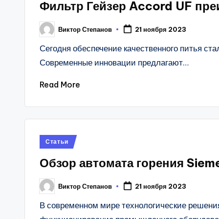
Фильтр Гейзер Accord UF пре
Виктор Степанов
21 ноября 2023
Posted
by
Сегодня обеспечение качественного питья ста
Современные инновации предлагают…
Read More
Posted
Статьи
in
Обзор автомата горения Siem
Виктор Степанов
21 ноября 2023
Posted
by
В современном мире технологические решени