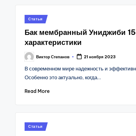
Posted
Статьи
in
Бак мембранный Униджиби 15
характеристики
Виктор Степанов
21 ноября 2023
Posted
by
В современном мире надежность и эффективн
Особенно это актуально, когда…
Read More
Posted
Статьи
in