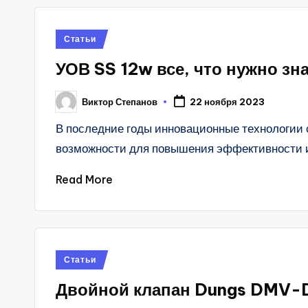
Posted
Статьи
in
УОВ SS 12w все, что нужно зн
Виктор Степанов
22 ноября 2023
Posted
by
В последние годы инновационные технологии 
возможности для повышения эффективности 
Read More
Posted
Статьи
in
Двойной клапан Dungs DMV-D