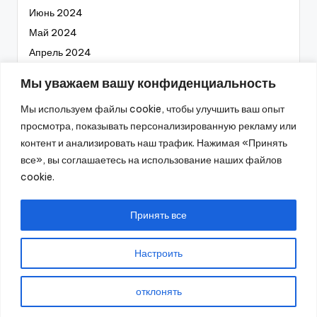
Июнь 2024
Май 2024
Апрель 2024
Март 2024
Мы уважаем вашу конфиденциальность
Февраль 2024
Мы используем файлы cookie, чтобы улучшить ваш опыт
Январь 2024
просмотра, показывать персонализированную рекламу или
Декабрь 2023
контент и анализировать наш трафик. Нажимая «Принять
Ноябрь 2023
все», вы соглашаетесь на использование наших файлов
Октябрь 2023
cookie.
Сентябрь 2023
Август 2023
Принять все
Настроить
2026 —
Промышленное оборудование
. Все права
отклонять
защищены