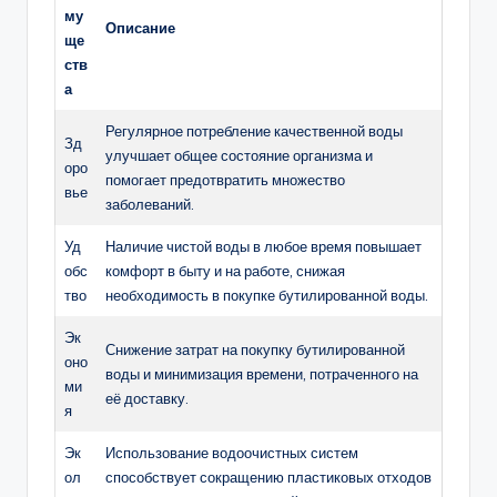
му
Описание
ще
ств
а
Регулярное потребление качественной воды
Зд
улучшает общее состояние организма и
оро
помогает предотвратить множество
вье
заболеваний.
Уд
Наличие чистой воды в любое время повышает
обс
комфорт в быту и на работе, снижая
тво
необходимость в покупке бутилированной воды.
Эк
Снижение затрат на покупку бутилированной
оно
воды и минимизация времени, потраченного на
ми
её доставку.
я
Эк
Использование водоочистных систем
ол
способствует сокращению пластиковых отходов