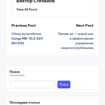
Виктор Степанов
View All Posts
Post
Previous Post
Next Post
Обзор мультиблока
Terneo sx — новый шаг
navigation
Dungs MB-DLE 420
в эффективном
B01 S52
управлении
энергопотреблением
Поиск
Поиск
Последние статьи