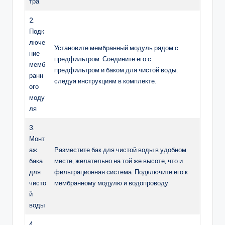
тра
2.
Подк
люче
Установите мембранный модуль рядом с
ние
предфильтром. Соедините его с
мемб
предфильтром и баком для чистой воды,
ранн
следуя инструкциям в комплекте.
ого
моду
ля
3.
Монт
аж
Разместите бак для чистой воды в удобном
бака
месте, желательно на той же высоте, что и
для
фильтрационная система. Подключите его к
чисто
мембранному модулю и водопроводу.
й
воды
4.