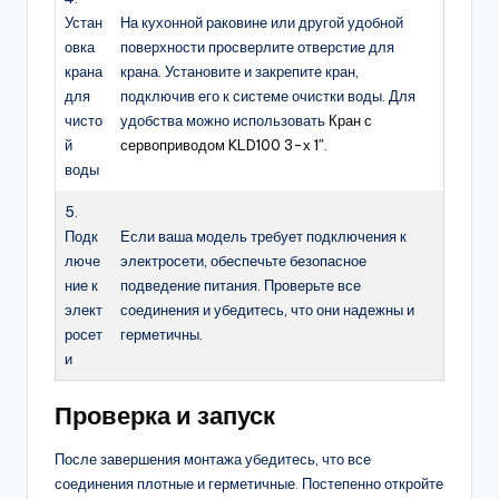
Устан
На кухонной раковине или другой удобной
овка
поверхности просверлите отверстие для
крана
крана. Установите и закрепите кран,
для
подключив его к системе очистки воды. Для
чисто
удобства можно использовать
Кран с
й
сервоприводом KLD100 3-х 1″
.
воды
5.
Подк
Если ваша модель требует подключения к
люче
электросети, обеспечьте безопасное
ние к
подведение питания. Проверьте все
элект
соединения и убедитесь, что они надежны и
росет
герметичны.
и
Проверка и запуск
После завершения монтажа убедитесь, что все
соединения плотные и герметичные. Постепенно откройте