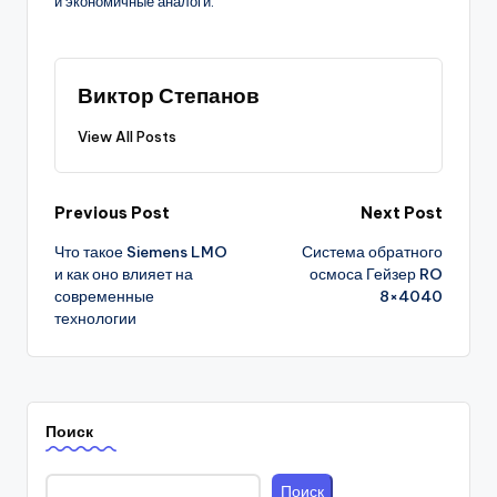
и экономичные аналоги.
Виктор Степанов
View All Posts
Post
Previous Post
Next Post
Что такое Siemens LMO
Система обратного
navigation
и как оно влияет на
осмоса Гейзер RO
современные
8×4040
технологии
Поиск
Поиск