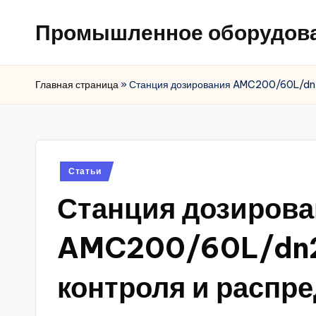
Промышленное оборудов
Главная страница
»
Станция дозирования AMC200/60L/dn20
Posted
Статьи
in
Станция дозиров
AMC200/60L/dn20
контроля и распр