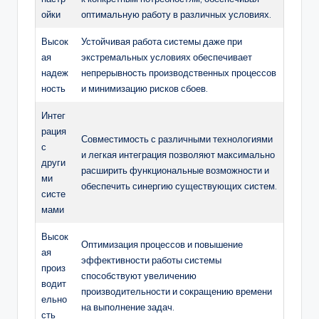
ойки
оптимальную работу в различных условиях.
Высок
Устойчивая работа системы даже при
ая
экстремальных условиях обеспечивает
надеж
непрерывность производственных процессов
ность
и минимизацию рисков сбоев.
Интег
рация
Совместимость с различными технологиями
с
и легкая интеграция позволяют максимально
други
расширить функциональные возможности и
ми
обеспечить синергию существующих систем.
систе
мами
Высок
Оптимизация процессов и повышение
ая
эффективности работы системы
произ
способствуют увеличению
водит
производительности и сокращению времени
ельно
на выполнение задач.
сть