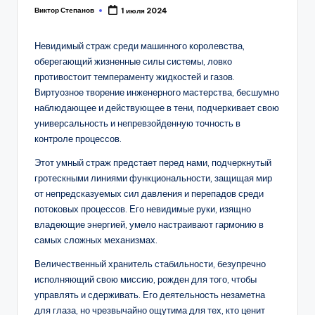
Виктор Степанов
1 июля 2024
Posted
by
Невидимый страж среди машинного королевства,
оберегающий жизненные силы системы, ловко
противостоит темпераменту жидкостей и газов.
Виртуозное творение инженерного мастерства, бесшумно
наблюдающее и действующее в тени, подчеркивает свою
универсальность и непревзойденную точность в
контроле процессов.
Этот умный страж предстает перед нами, подчеркнутый
гротескными линиями функциональности, защищая мир
от непредсказуемых сил давления и перепадов среди
потоковых процессов. Его невидимые руки, изящно
владеющие энергией, умело настраивают гармонию в
самых сложных механизмах.
Величественный хранитель стабильности, безупречно
исполняющий свою миссию, рожден для того, чтобы
управлять и сдерживать. Его деятельность незаметна
для глаза, но чрезвычайно ощутима для тех, кто ценит