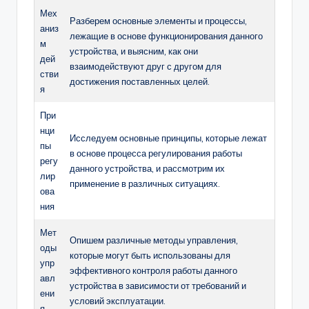
Мех
Разберем основные элементы и процессы,
аниз
лежащие в основе функционирования данного
м
устройства, и выясним, как они
дей
взаимодействуют друг с другом для
стви
достижения поставленных целей.
я
При
нци
Исследуем основные принципы, которые лежат
пы
в основе процесса регулирования работы
регу
данного устройства, и рассмотрим их
лир
применение в различных ситуациях.
ова
ния
Мет
Опишем различные методы управления,
оды
которые могут быть использованы для
упр
эффективного контроля работы данного
авл
устройства в зависимости от требований и
ени
условий эксплуатации.
я