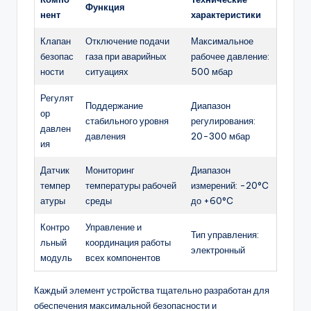
Функция
нент
характеристики
Клапан
Отключение подачи
Максимальное
безопас
газа при аварийных
рабочее давление:
ности
ситуациях
500 мбар
Регулят
Поддержание
Диапазон
ор
стабильного уровня
регулирования:
давлен
давления
20-300 мбар
ия
Датчик
Мониторинг
Диапазон
темпер
температуры рабочей
измерений: -20°C
атуры
среды
до +60°C
Контро
Управление и
Тип управления:
льный
координация работы
электронный
модуль
всех компонентов
Каждый элемент устройства тщательно разработан для
обеспечения максимальной безопасности и