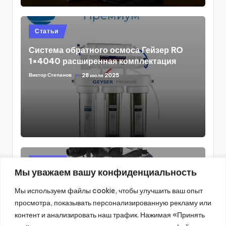
Posted
Статьи
in
Система обратного осмоса Гейзер RO
1×4040 расширенная комплектация
Виктор Степанов
28 июля 2025
Posted
by
Posted
Статьи
Мы уважаем вашу конфиденциальность
in
Поверхностный насос-автомат Aquario
Мы используем файлы cookie, чтобы улучшить ваш опыт
AJC-101-FC
просмотра, показывать персонализированную рекламу или
Виктор Степанов
25 июля 2025
Posted
контент и анализировать наш трафик. Нажимая «Принять
by