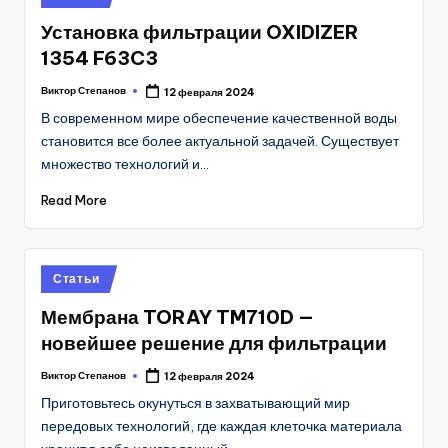
in
Установка фильтрации OXIDIZER
1354 F63C3
Виктор Степанов
12 февраля 2024
Posted
by
В современном мире обеспечение качественной воды
становится все более актуальной задачей. Существует
множество технологий и…
Read More
Posted
Статьи
in
Мембрана TORAY TM710D —
новейшее решение для фильтрации
Виктор Степанов
12 февраля 2024
Posted
by
Приготовьтесь окунуться в захватывающий мир
передовых технологий, где каждая клеточка материала