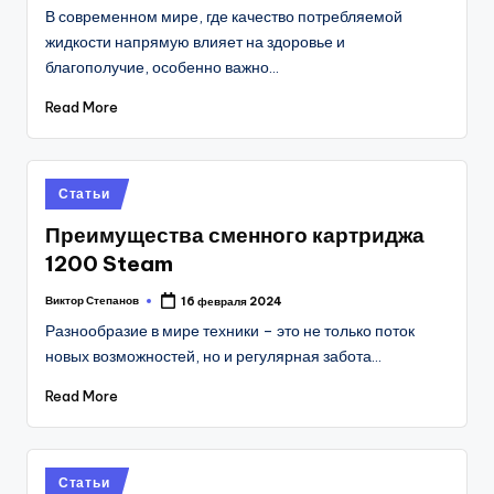
by
В современном мире, где качество потребляемой
жидкости напрямую влияет на здоровье и
благополучие, особенно важно…
Read More
Posted
Статьи
in
Преимущества сменного картриджа
1200 Steam
Виктор Степанов
16 февраля 2024
Posted
by
Разнообразие в мире техники – это не только поток
новых возможностей, но и регулярная забота…
Read More
Posted
Статьи