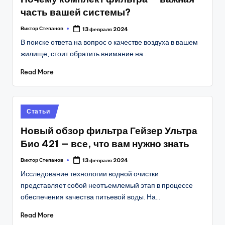
часть вашей системы?
Виктор Степанов
13 февраля 2024
Posted
by
В поиске ответа на вопрос о качестве воздуха в вашем
жилище, стоит обратить внимание на…
Read More
Posted
Статьи
in
Новый обзор фильтра Гейзер Ультра
Био 421 — все, что вам нужно знать
Виктор Степанов
13 февраля 2024
Posted
by
Исследование технологии водной очистки
представляет собой неотъемлемый этап в процессе
обеспечения качества питьевой воды. На…
Read More