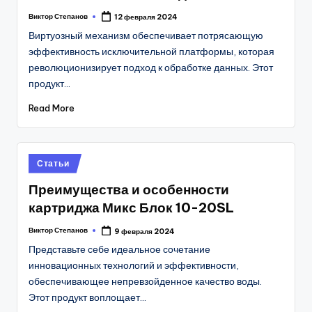
Виктор Степанов
12 февраля 2024
Posted
by
Виртуозный механизм обеспечивает потрясающую
эффективность исключительной платформы, которая
революционизирует подход к обработке данных. Этот
продукт…
Read More
Posted
Статьи
in
Преимущества и особенности
картриджа Микс Блок 10-20SL
Виктор Степанов
9 февраля 2024
Posted
by
Представьте себе идеальное сочетание
инновационных технологий и эффективности,
обеспечивающее непревзойденное качество воды.
Этот продукт воплощает…