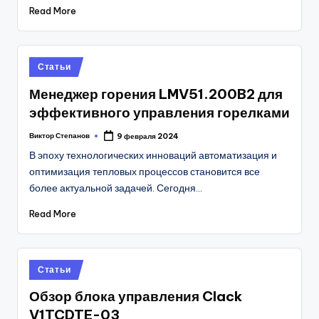
Read More
Posted
Статьи
in
Менеджер горения LMV51.200B2 для
эффективного управления горелками
Виктор Степанов
9 февраля 2024
Posted
by
В эпоху технологических инноваций автоматизация и
оптимизация тепловых процессов становится все
более актуальной задачей. Сегодня…
Read More
Posted
Статьи
in
Обзор блока управления Clack
V1TCDTE-03