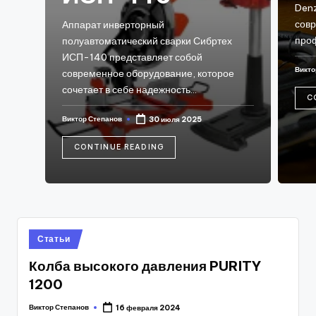
Denz
сов
Аппарат инверторный
про
полуавтоматический сварки Сибртех
ИСП-140 представляет собой
Викто
современное оборудование, которое
Post
by
сочетает в себе надежность…
C
Виктор Степанов
30 июля 2025
Posted
by
CONTINUE READING
Posted
Статьи
in
Колба высокого давления PURITY
1200
Виктор Степанов
16 февраля 2024
Posted