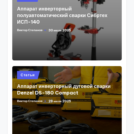
in
Аппарат инверторный
полуавтоматический сварки Сибртех
ИСП-140
Виктор Степанов
30 июля 2025
Posted
by
Posted
Статьи
in
Аппарат инверторный дуговой сварки
Denzel DS-180 Compact
Виктор Степанов
29 июля 2025
Posted
by