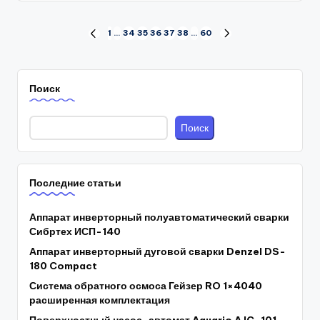
Пагинация
1
…
34
35
36
37
38
…
60
PREVIOUS
NEXT
PAGE
PAGE
записей
Поиск
Поиск
Последние статьи
Аппарат инверторный полуавтоматический сварки
Сибртех ИСП-140
Аппарат инверторный дуговой сварки Denzel DS-
180 Compact
Система обратного осмоса Гейзер RO 1×4040
расширенная комплектация