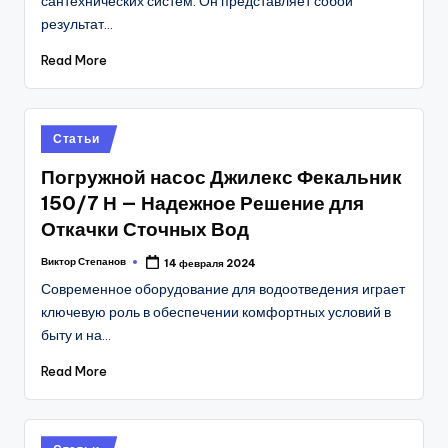
сантехнических систем. Он представляет собой
результат…
Read More
Posted
Статьи
in
Погружной насос Джилекс Фекальник
150/7 Н — Надежное Решение для
Откачки Сточных Вод
Виктор Степанов
14 февраля 2024
Posted
by
Современное оборудование для водоотведения играет
ключевую роль в обеспечении комфортных условий в
быту и на…
Read More
Posted