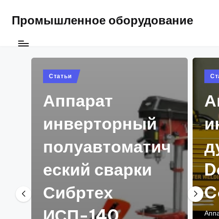
Промышленное оборудование
Posted
Pos
Статьи
Ст
in
in
Аппарат
А
инверторный
и
полуавтоматич
д
еский сварки
D
Сибртех
C
ИСП-140
Аппа