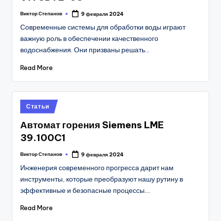
Виктор Степанов
9 февраля 2024
Posted
by
Современные системы для обработки воды играют
важную роль в обеспечении качественного
водоснабжения. Они призваны решать…
Read More
Posted
Статьи
in
Автомат горения Siemens LME
39.100C1
Виктор Степанов
9 февраля 2024
Posted
by
Инженерия современного прогресса дарит нам
инструменты, которые преобразуют нашу рутину в
эффективные и безопасные процессы.…
Read More