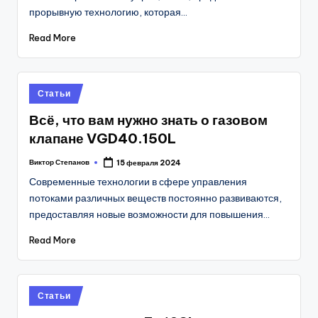
прорывную технологию, которая…
Read More
Posted
Статьи
in
Всё, что вам нужно знать о газовом
клапане VGD40.150L
Виктор Степанов
15 февраля 2024
Posted
by
Современные технологии в сфере управления
потоками различных веществ постоянно развиваются,
предоставляя новые возможности для повышения…
Read More
Posted
Статьи
in