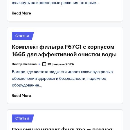
взглянуть на инженерные решения, которые…
Read More
Posted
Статьи
in
Комплект фильтра F67C1 с корпусом
1665 для эффективной очистки воды
Виктор Степанов
13 февраля 2024
Posted
by
В мире, где чистота жидкости играет ключевую роль в
обеспечении здоровья и безопасности, надежное
оборудование…
Read More
Posted
Статьи
in
Почему комплект фильтра — важная