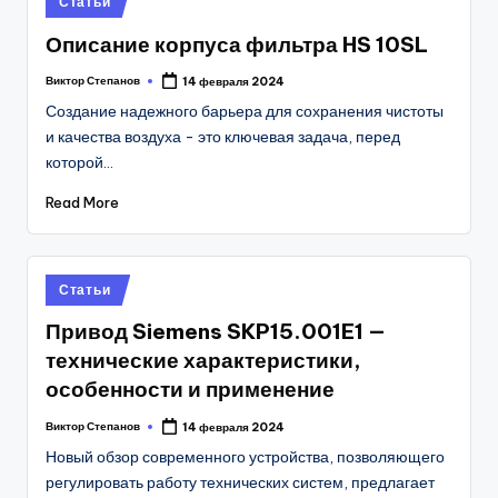
Статьи
in
Описание корпуса фильтра HS 10SL
Виктор Степанов
14 февраля 2024
Posted
by
Создание надежного барьера для сохранения чистоты
и качества воздуха - это ключевая задача, перед
которой…
Read More
Posted
Статьи
in
Привод Siemens SKP15.001E1 —
технические характеристики,
особенности и применение
Виктор Степанов
14 февраля 2024
Posted
by
Новый обзор современного устройства, позволяющего
регулировать работу технических систем, предлагает