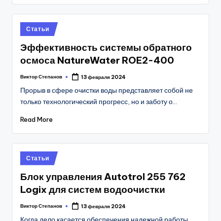
Posted
Статьи
in
Эффективность системы обратного
осмоса NatureWater ROE2-400
Виктор Степанов
13 февраля 2024
Posted
by
Прорыв в сфере очистки воды представляет собой не
только технологический прогресс, но и заботу о…
Read More
Posted
Статьи
in
Блок управления Autotrol 255 762
Logix для систем водоочистки
Виктор Степанов
13 февраля 2024
Posted
by
Когда дело касается обеспечения надежной работы