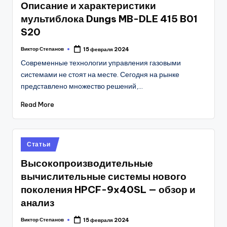
Описание и характеристики
мультиблока Dungs MB-DLE 415 B01
S20
Виктор Степанов
15 февраля 2024
Posted
by
Современные технологии управления газовыми
системами не стоят на месте. Сегодня на рынке
представлено множество решений,…
Read More
Posted
Статьи
in
Высокопроизводительные
вычислительные системы нового
поколения HPCF-9x40SL — обзор и
анализ
Виктор Степанов
15 февраля 2024
Posted