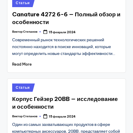
Posted
Статьи
in
Canature 4272 6-6 — Полный обзор и
особенности
Виктор Степанов
15 февраля 2024
Posted
by
Современный рынок технологических решений
постоянно находится в поиске инноваций, которые
могут определить новые стандарты эффективности…
Read More
Posted
Статьи
in
Корпус Гейзер 20BB — исследование
и особенности
Виктор Степанов
15 февраля 2024
Posted
by
Один из самых захватывающих продуктов в сфере
компьютерных аксессуаров, 20BB, представляет собой