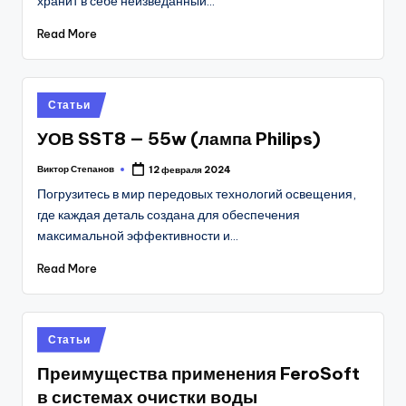
хранит в себе неизведанный…
Read More
Posted
Статьи
in
УОВ SST8 — 55w (лампа Philips)
Виктор Степанов
12 февраля 2024
Posted
by
Погрузитесь в мир передовых технологий освещения,
где каждая деталь создана для обеспечения
максимальной эффективности и…
Read More
Posted
Статьи
in
Преимущества применения FeroSoft
в системах очистки воды