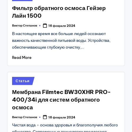
in
Фильтр обратного осмоса Гейзер
Лайн 1500
Виктор Степанов
16 февраля 2024
Posted
by
В настоящее время все больше людей осознают
важность качественной питьевой воды. Устройства,
обеспечивающие глубокую очистку,…
Read More
Posted
Статьи
in
Мембрана Filmtec BW30XHR PRO-
400/34i для систем обратного
осмоса
Виктор Степанов
16 февраля 2024
Posted
by
Чистая вода - основа здоровья и благополучия любого
общества. Современные технологии предлагают