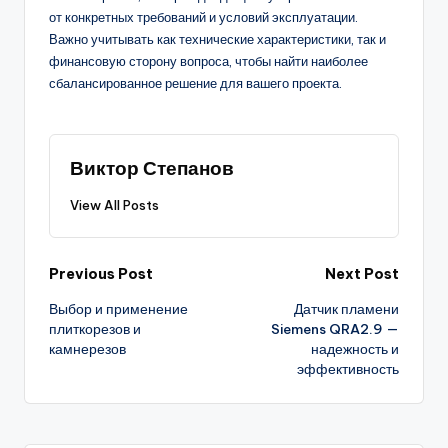
от конкретных требований и условий эксплуатации.
Важно учитывать как технические характеристики, так и
финансовую сторону вопроса, чтобы найти наиболее
сбалансированное решение для вашего проекта.
Виктор Степанов
View All Posts
Post
Previous Post
Next Post
Выбор и применение
Датчик пламени
navigation
плиткорезов и
Siemens QRA2.9 —
камнерезов
надежность и
эффективность