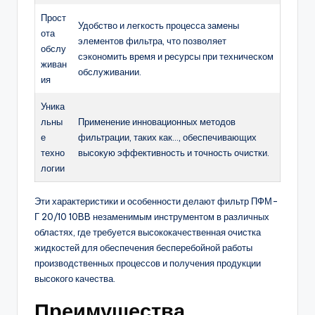
Прост
Удобство и легкость процесса замены
ота
элементов фильтра, что позволяет
обслу
сэкономить время и ресурсы при техническом
живан
обслуживании.
ия
Уника
льны
Применение инновационных методов
е
фильтрации, таких как…, обеспечивающих
техно
высокую эффективность и точность очистки.
логии
Эти характеристики и особенности делают фильтр ПФМ-
Г 20/10 10BB незаменимым инструментом в различных
областях, где требуется высококачественная очистка
жидкостей для обеспечения бесперебойной работы
производственных процессов и получения продукции
высокого качества.
Преимущества