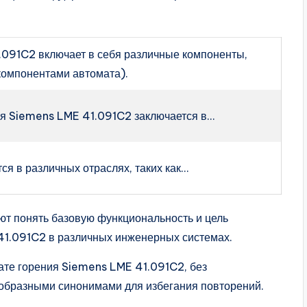
.091C2 включает в себя различные компоненты,
 компонентами автомата).
ия Siemens LME 41.091C2 заключается в…
ся в различных отраслях, таких как…
ют понять базовую функциональность и цель
41.091C2 в различных инженерных системах.
ате горения Siemens LME 41.091C2, без
ообразными синонимами для избегания повторений.