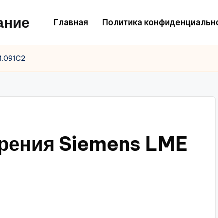
ание
Главная
Политика конфиденциальн
41.091C2
орения Siemens LME