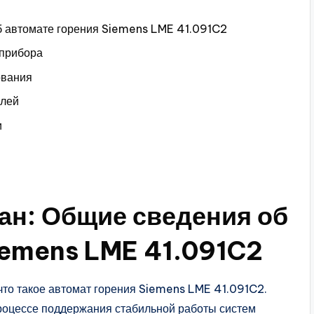
об автомате горения Siemens LME 41.091C2
 прибора
ования
алей
и
лан: Общие сведения об
iemens LME 41.091C2
что такое автомат горения Siemens LME 41.091C2.
процессе поддержания стабильной работы систем