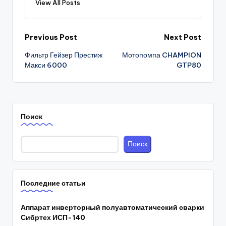
View All Posts
Post
Previous Post
Next Post
Фильтр Гейзер Престиж
Мотопомпа CHAMPION
navigation
Макси 6000
GTP80
Поиск
Поиск
Последние статьи
Аппарат инверторный полуавтоматический сварки
Сибртех ИСП-140