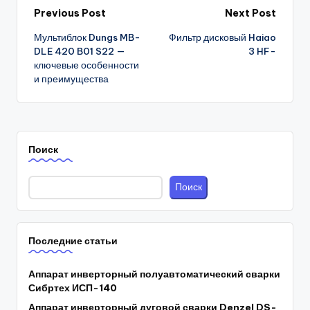
Post
Previous Post
Next Post
Мультиблок Dungs MB-
Фильтр дисковый Haiao
navigation
DLE 420 B01 S22 —
3 HF-
ключевые особенности
и преимущества
Поиск
Поиск
Последние статьи
Аппарат инверторный полуавтоматический сварки
Сибртех ИСП-140
Аппарат инверторный дуговой сварки Denzel DS-