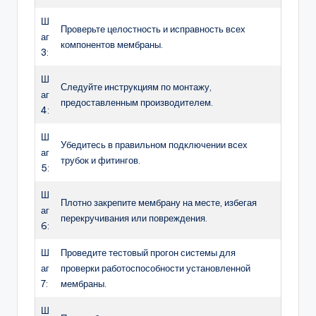
Ш
Проверьте целостность и исправность всех
аг
компонентов мембраны.
3:
Ш
Следуйте инструкциям по монтажу,
аг
предоставленным производителем.
4:
Ш
Убедитесь в правильном подключении всех
аг
трубок и фитингов.
5:
Ш
Плотно закрепите мембрану на месте, избегая
аг
перекручивания или повреждения.
6:
Ш
Проведите тестовый прогон системы для
аг
проверки работоспособности установленной
7:
мембраны.
Ш