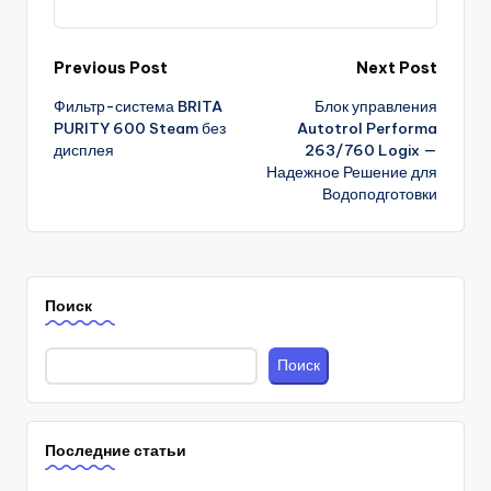
Post
Previous Post
Next Post
Фильтр-система BRITA
Блок управления
navigation
PURITY 600 Steam без
Autotrol Performa
дисплея
263/760 Logix —
Надежное Решение для
Водоподготовки
Поиск
Поиск
Последние статьи