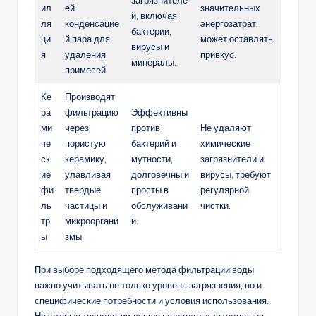
загрязнителе
ил
ей
значительных
й, включая
ля
конденсацие
энергозатрат,
бактерии,
ци
й пара для
может оставлять
вирусы и
я
удаления
привкус.
минералы.
примесей.
Ке
Производят
ра
фильтрацию
Эффективны
ми
через
против
Не удаляют
че
пористую
бактерий и
химические
ск
керамику,
мутности,
загрязнители и
ие
улавливая
долговечны и
вирусы, требуют
фи
твердые
просты в
регулярной
ль
частицы и
обслуживани
чистки.
тр
микрооргани
и.
ы
змы.
При выборе подходящего метода фильтрации воды
важно учитывать не только уровень загрязнения, но и
специфические потребности и условия использования.