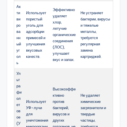
Ак
Эффективно
ти
Использует
Не устраняет
удаляет
ви
пористый
бактерии, вирусы
хлор,
ро
уголь для
и тяжелые
летучие
ва
адсорбции
металлы,
органические
нн
примесей и
требуется
соединения
ый
улучшения
регулярная
(ЛОС),
уг
вкусовых
замена
улучшает
ол
качеств.
картриджей.
вкус и запах.
ь
Ул
ьт
ра
Высокоэффе
фи
ктивно
Не удаляет
ол
Использует
против
химические
ет
УФ-лучи
бактерий,
загрязнители и
ов
для
вирусов и
твердые
ое
уничтожения
других
частицы,
(У
микрооргани
патогенов, не
требуется