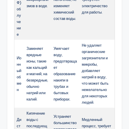
Ф)
змов в воде.
изменяет
электричество
об
химический
для работы.
лу
состав воды.
че
ни
е
Не удаляет
Заменяет
Умягчает
органические
вредные
воду,
Ио
загрязнители и
ионы, такие
предотвраща
нн
микробы,
как кальций
ет
ый
добавляет
и магний, на
образование
об
натрий в воду,
безвредные,
накипи в
ме
что может быть
обычно
трубах и
н
нежелательно
натрий или
бытовых
для некоторых
калий.
приборах.
людей.
Кипячение
Устраняет
Ди
воды с
Медленный
большинство
ст
последующ
процесс, требует