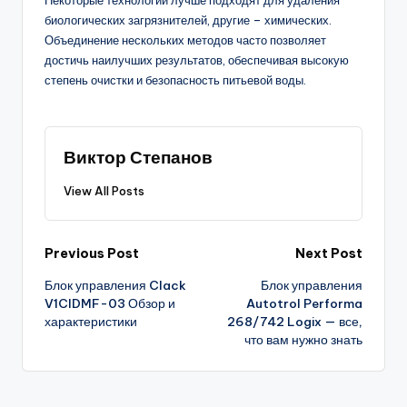
Некоторые технологии лучше подходят для удаления
биологических загрязнителей, другие – химических.
Объединение нескольких методов часто позволяет
достичь наилучших результатов, обеспечивая высокую
степень очистки и безопасность питьевой воды.
Виктор Степанов
View All Posts
Post
Previous Post
Next Post
Блок управления Clack
Блок управления
navigation
V1CIDMF-03 Обзор и
Autotrol Performa
характеристики
268/742 Logix — все,
что вам нужно знать