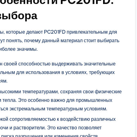
собенности PC201FD:
выбора
ы, которые делают PC201FD привлекательным для
ут понять, почему данный материал стоит выбирать
аиболее значимы.
ен своей способностью выдерживать значительные
еальным для использования в условиях, требующих
иям.
 высокими температурами, сохраняя свои физические
и тепла. Это особенно важно для промышленных
ться экстремальным температурным условиям.
окой сопротивляемостью к воздействию различных
очи и растворители. Это качество позволяет
з риска разрушения или изменения свойств.